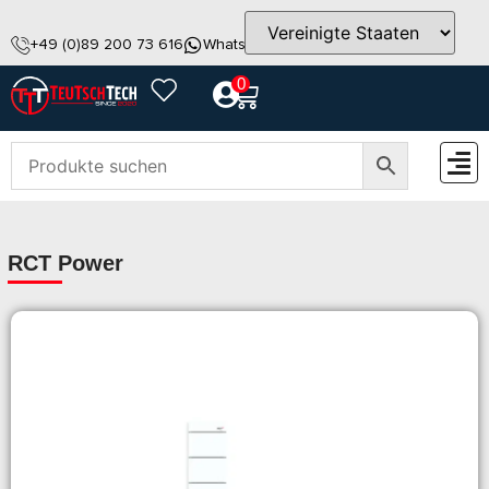
+49 (0)89 200 73 616
WhatsApp
info@teutschtech.com
0
ZUBEH
RCT Power