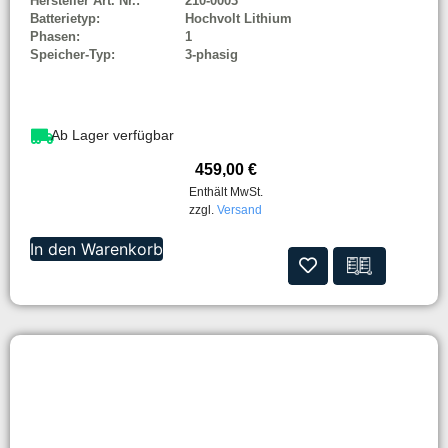
Hersteller Art. Nr.:
210-0003
Batterietyp:
Hochvolt Lithium
Phasen:
1
Speicher-Typ:
3-phasig
Ab Lager verfügbar
459,00
€
Enthält MwSt.
zzgl.
Versand
In den Warenkorb