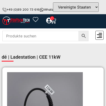
+49 (0)89 200 73 616
WhatsApp
info@teutschtech.com
0
ZUBEH
dé | Ladestation | CEE 11kW