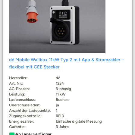
dé Mobile Wallbox 11kW Typ 2 mit App & Stromzähler –
flexibel mit CEE Stecker
Hersteller:
dé
Art. Nr.:
1234
AC-Phasen:
3-phasig
Leistung:
11 kW
Ladeanschluss:
Buchse
Überschussladen:
ja
Anzahl der Ladepunkte:
1
Zugangskontrolle:
RFID
Energiezähler:
Einfache digitale Messung
Garantie:
3 Jahre
Ab Lager verfügbar