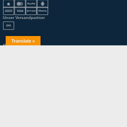
Unser Versandpartner
Translate »
Rechtliches
AGB
Datenschutz
Impressum
Rücknahmen & Gewährleistung
Widerrufsbelehrung
Echtheit von Bewertungen
Cookie-Richtlinie (EU)