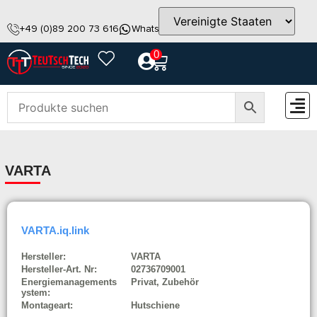
+49 (0)89 200 73 616
WhatsApp
info@teutschtech.com
0
ZUBEH
VARTA
VARTA.iq.link
Hersteller:
VARTA
Hersteller-Art. Nr:
02736709001
Energiemanagements
Privat, Zubehör
ystem:
Montageart:
Hutschiene