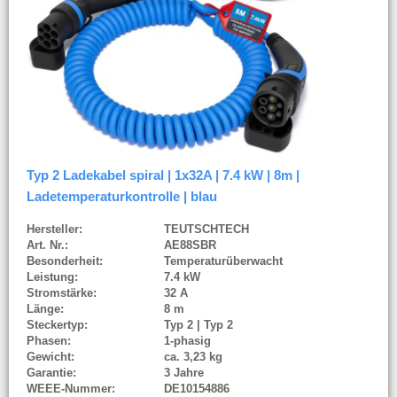
Typ 2 Ladekabel spiral | 1x32A | 7.4 kW | 8m |
Ladetemperaturkontrolle | blau
Hersteller:
TEUTSCHTECH
Art. Nr.:
AE88SBR
Besonderheit:
Temperaturüberwacht
Leistung:
7.4 kW
Stromstärke:
32 A
Länge:
8 m
Steckertyp:
Typ 2 | Typ 2
Phasen:
1-phasig
Gewicht:
ca. 3,23 kg
Garantie:
3 Jahre
WEEE-Nummer:
DE10154886