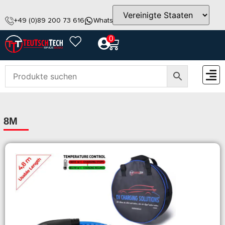
+49 (0)89 200 73 616
WhatsApp
info@teutschtech.com
0
ZUBEH
8M