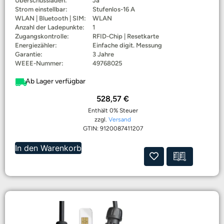
Überschussladen:
Ja
Strom einstellbar:
Stufenlos-16 A
WLAN | Bluetooth | SIM:
WLAN
Anzahl der Ladepunkte:
1
Zugangskontrolle:
RFID-Chip | Resetkarte
Energiezähler:
Einfache digit. Messung
Garantie:
3 Jahre
WEEE-Nummer:
49768025
Ab Lager verfügbar
528,57
€
Enthält 0% Steuer
zzgl.
Versand
GTIN: 9120087411207
In den Warenkorb