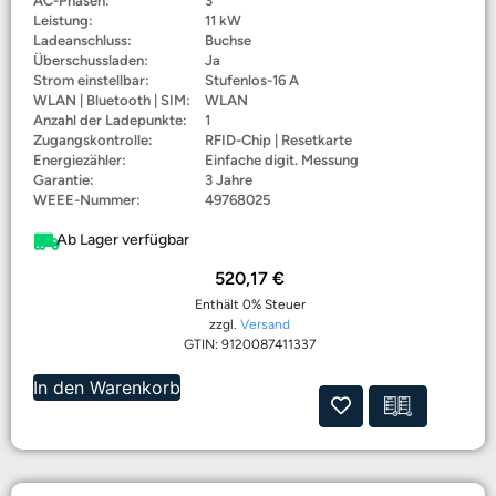
AC-Phasen:
3
Leistung:
11 kW
Ladeanschluss:
Buchse
Überschussladen:
Ja
Strom einstellbar:
Stufenlos-16 A
WLAN | Bluetooth | SIM:
WLAN
Anzahl der Ladepunkte:
1
Zugangskontrolle:
RFID-Chip | Resetkarte
Energiezähler:
Einfache digit. Messung
Garantie:
3 Jahre
WEEE-Nummer:
49768025
Ab Lager verfügbar
520,17
€
Enthält 0% Steuer
zzgl.
Versand
GTIN: 9120087411337
In den Warenkorb