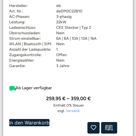
Hersteller:
dé
Art. Nr.:
deDM2C22B10
AC-Phasen:
3-phasig
Leistung:
22kW
Ladeanschluss:
CEE Stecker | Typ 2
Überschussladen:
Nein
Strom einstellbar:
6A | 8A | 10A | 13A | 16A
WLAN | Bluetooth | SIM:
Nein
Anzahl der Ladepunkte:
1
Zugangskontrolle:
Offen
Energiezähler:
Nein
Garantie:
3 Jahre
Ab Lager verfügbar
259,95
€
–
359,00
€
Enthält 0% Steuer
zzgl.
Versand
In den Warenkorb