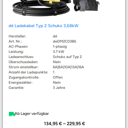
dé Ladekabel Typ 2 Schuko 3,68kW
Hersteller:
dé
Art. Nr.:
deDM2C03B6
AC-Phasen:
1-phasig
Leistung:
3.7 kW
Ladeanschluss:
Schuko auf Typ 2
Überschussladen:
Nein
Strom einstellbar:
6A|8A|10A|13A|16A
Anzahl der Ladepunkte:
1
Zugangskontrolle:
Offen
Energiezähler:
Nein
Garantie:
3 Jahre
Ab Lager verfügbar
134,95
€
–
229,95
€