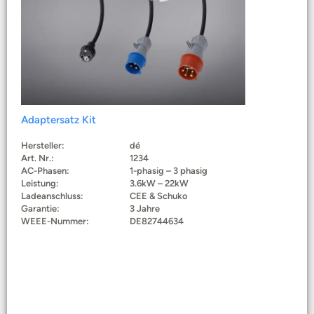
Adaptersatz Kit
Hersteller:
dé
Art. Nr.:
1234
AC-Phasen:
1-phasig – 3 phasig
Leistung:
3.6kW – 22kW
Ladeanschluss:
CEE & Schuko
Garantie:
3 Jahre
WEEE-Nummer:
DE82744634