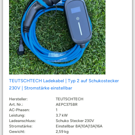
TEUTSCHTECH Ladekabel | Typ 2 auf Schukostecker
230V | Stromstärke einstellbar
Hersteller:
TEUTSCHTECH
Art. Nr.:
AEPC375BR
AC-Phasen:
1
Leistung:
3.7 kW
Ladeanschluss:
Schuko Stecker 230V
Stromstärke:
Einstellbar 8A|10A|13A|16A
Gewicht:
2,59 kg