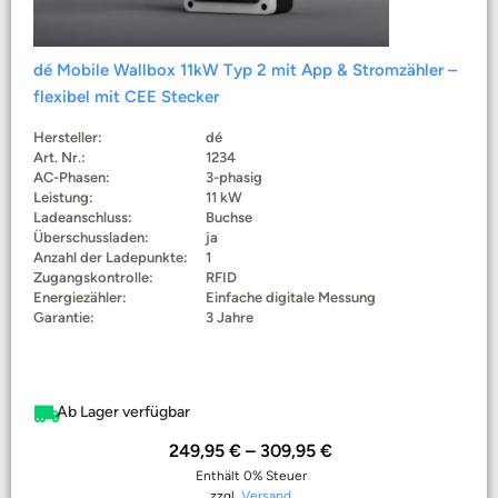
dé Mobile Wallbox 11kW Typ 2 mit App & Stromzähler –
flexibel mit CEE Stecker
Hersteller:
dé
Art. Nr.:
1234
AC-Phasen:
3-phasig
Leistung:
11 kW
Ladeanschluss:
Buchse
Überschussladen:
ja
Anzahl der Ladepunkte:
1
Zugangskontrolle:
RFID
Energiezähler:
Einfache digitale Messung
Garantie:
3 Jahre
Ab Lager verfügbar
249,95
€
–
309,95
€
Enthält 0% Steuer
zzgl.
Versand