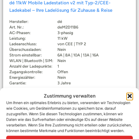
dé 11kW Mobile Ladestation v2 mit Typ-2/CEE-
Ladekabel – Ihre Ladelösung für Zuhause & Reise
Hersteller:
dé
Art. Nr.:
deM2D11B6
AC-Phasen:
3-phasig
Leistung:
11 kW
Ladeanschluss:
von CEE | TYP 2
Überschussladen:
Nein
Strom einstellbar:
6A | 8A | 10A | 13A | 16A
WLAN | Bluetooth | SIM:
Nein
Anzahl der Ladepunkte:
1
Zugangskontrolle:
Offen
Energiezähler:
Nein
Garantie:
3 Jahre
Zustimmung verwalten
Ab Lager verfügbar
Um Ihnen ein optimales Erlebnis zu bieten, verwenden wir Technologien
wie Cookies, um Geräteinformationen zu speichern bzw. darauf
179,95
€
–
309,95
€
zuzugreifen. Wenn Sie diesen Technologien zustimmen, können wir
Enthält 0% Steuer
Daten wie das Surfverhalten oder eindeutige IDs auf dieser Website
zzgl.
Versand
verarbeiten. Wenn Sie Ihre Zustimmung nicht erteilen oder zurückziehen,
können bestimmte Merkmale und Funktionen beeinträchtigt werden.
In den Warenkorb