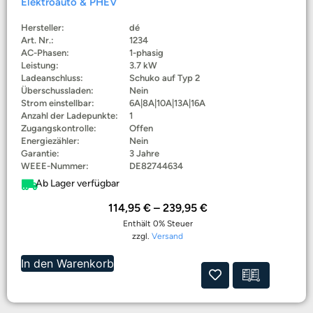
Elektroauto & PHEV
Hersteller:
dé
Art. Nr.:
1234
AC-Phasen:
1-phasig
Leistung:
3.7 kW
Ladeanschluss:
Schuko auf Typ 2
Überschussladen:
Nein
Strom einstellbar:
6A|8A|10A|13A|16A
Anzahl der Ladepunkte:
1
Zugangskontrolle:
Offen
Energiezähler:
Nein
Garantie:
3 Jahre
WEEE-Nummer:
DE82744634
Ab Lager verfügbar
114,95
€
–
239,95
€
Enthält 0% Steuer
zzgl.
Versand
In den Warenkorb