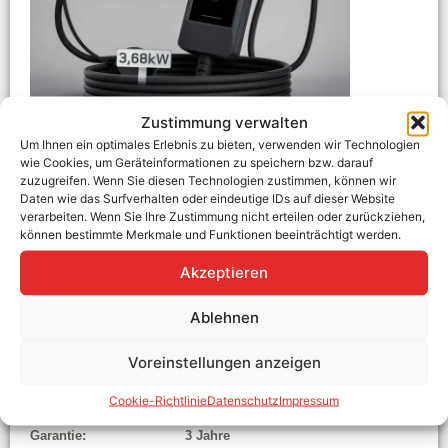
Zustimmung verwalten
Um Ihnen ein optimales Erlebnis zu bieten, verwenden wir Technologien
wie Cookies, um Geräteinformationen zu speichern bzw. darauf
dé Ladekabel Typ 2 Schuko 3,7kW [7m, 6–16A] mit
zuzugreifen. Wenn Sie diesen Technologien zustimmen, können wir
Kabelhalter & LCD Display – EV Ladegerät für
Daten wie das Surfverhalten oder eindeutige IDs auf dieser Website
verarbeiten. Wenn Sie Ihre Zustimmung nicht erteilen oder zurückziehen,
Elektroauto & PHEV
können bestimmte Merkmale und Funktionen beeinträchtigt werden.
Hersteller:
dé
Akzeptieren
Art. Nr.:
1234
AC-Phasen:
1-phasig
Leistung:
3.7 kW
Ablehnen
Ladeanschluss:
Schuko auf Typ 2
Überschussladen:
Nein
Voreinstellungen anzeigen
Strom einstellbar:
6A|8A|10A|13A|16A
Anzahl der Ladepunkte:
1
Zugangskontrolle:
Offen
Cookie-Richtlinie
Datenschutz
Impressum
Energiezähler:
Nein
Garantie:
3 Jahre