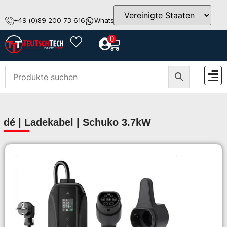
+49 (0)89 200 73 616
WhatsApp
info@teutschtech.com
0
ZUBEH
dé | Ladekabel | Schuko 3.7kW