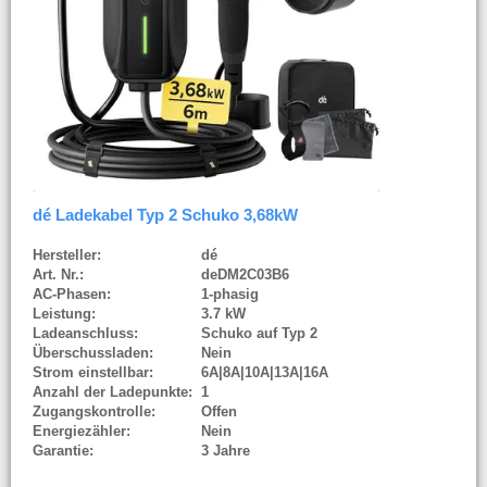
dé Ladekabel Typ 2 Schuko 3,68kW
Hersteller:
dé
Art. Nr.:
deDM2C03B6
AC-Phasen:
1-phasig
Leistung:
3.7 kW
Ladeanschluss:
Schuko auf Typ 2
Überschussladen:
Nein
Strom einstellbar:
6A|8A|10A|13A|16A
Anzahl der Ladepunkte:
1
Zugangskontrolle:
Offen
Energiezähler:
Nein
Garantie:
3 Jahre