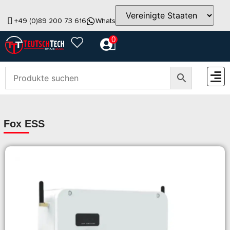
+49 (0)89 200 73 616
WhatsApp
info@teutschtech.com
0
ZUBEH
Fox ESS