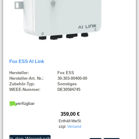
Fox ESS AI Link
Hersteller:
Fox ESS
Hersteller-Art. Nr.:
30-303-00400-00
Zubehör-Typ:
Sonstiges
WEEE-Nummer:
DE30584745
verfügbar
359,00
€
Enthält MwSt.
zzgl.
Versand
In den Warenkorb