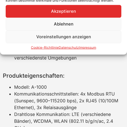
können bestimmte Merkmale und Funktionen beeinträchtigt werden.
sicheren Einsatz im Außenbereich
Vielfältige Kommunikationsmöglichkeiten
Akzeptieren
(Ethernet, Modbus, LTE, WLAN)
Einfache Installation und Bedienung mit
Ablehnen
übersichtlicher LED-Anzeige
Voreinstellungen anzeigen
Geringer Energieverbrauch und kompakte
Bauweise
Cookie-Richtlinie
Datenschutz
Impressum
Breiter Betriebstemperaturbereich für
verschiedenste Umgebungen
Produkteigenschaften:
Modell: A-1000
Kommunikationsschnittstellen: 4x Modbus RTU
(Sunspec, 9600–115200 bps), 2x RJ45 (10/100M
Ethernet), 3x Relaisausgänge
Drahtlose Kommunikation: LTE (verschiedene
Bänder), WCDMA, WLAN (802.11 b/g/n/ac, 2.4