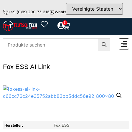
+49 (0)89 200 73 616
WhatsApp
info@teutschtech.com
0
ZUBEH
Fox ESS AI Link
Hersteller:
Fox ESS