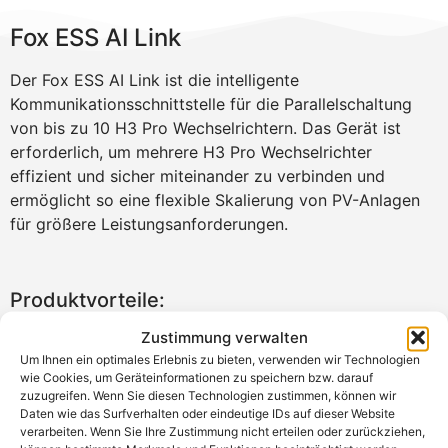
Fox ESS AI Link
Der Fox ESS AI Link ist die intelligente
Kommunikationsschnittstelle für die Parallelschaltung
von bis zu 10 H3 Pro Wechselrichtern. Das Gerät ist
erforderlich, um mehrere H3 Pro Wechselrichter
effizient und sicher miteinander zu verbinden und
ermöglicht so eine flexible Skalierung von PV-Anlagen
für größere Leistungsanforderungen.
Produktvorteile:
Zustimmung verwalten
Notwendig für die Parallelschaltung von bis zu 10
Um Ihnen ein optimales Erlebnis zu bieten, verwenden wir Technologien
H3 Pro Wechselrichtern (On-Grid)
wie Cookies, um Geräteinformationen zu speichern bzw. darauf
Flexible Erweiterung und Skalierung der PV-Anlage
zuzugreifen. Wenn Sie diesen Technologien zustimmen, können wir
möglich
Daten wie das Surfverhalten oder eindeutige IDs auf dieser Website
verarbeiten. Wenn Sie Ihre Zustimmung nicht erteilen oder zurückziehen,
Robustes, wetterfestes Gehäuse (IP65) für den