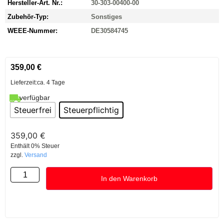
Hersteller-Art. Nr.:
30-303-00400-00
Zubehör-Typ:
Sonstiges
WEEE-Nummer:
DE30584745
359,00
€
Lieferzeit:
ca. 4 Tage
verfügbar
Steuerfrei
Steuerpflichtig
359,00
€
Enthält 0% Steuer
zzgl.
Versand
In den Warenkorb