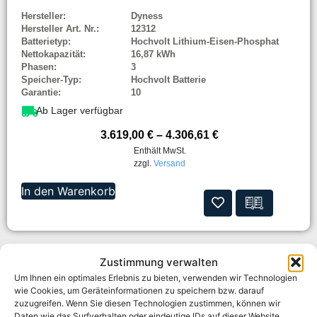
Hersteller:
Dyness
Hersteller Art. Nr.:
12312
Batterietyp:
Hochvolt Lithium-Eisen-Phosphat
Nettokapazität:
16,87 kWh
Phasen:
3
Speicher-Typ:
Hochvolt Batterie
Garantie:
10
Ab Lager verfügbar
3.619,00
€
–
4.306,61
€
Enthält MwSt.
zzgl.
Versand
In den Warenkorb
Zustimmung verwalten
Um Ihnen ein optimales Erlebnis zu bieten, verwenden wir Technologien
wie Cookies, um Geräteinformationen zu speichern bzw. darauf
zuzugreifen. Wenn Sie diesen Technologien zustimmen, können wir
Daten wie das Surfverhalten oder eindeutige IDs auf dieser Website