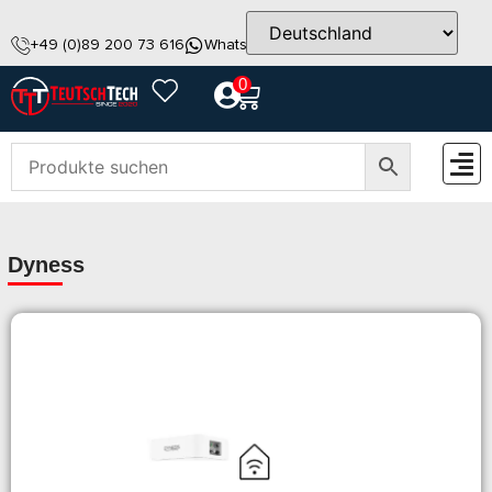
+49 (0)89 200 73 616
WhatsApp
info@teutschtech.com
0
ZUBEH
Dyness