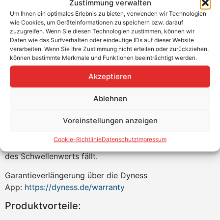
Zustimmung verwalten
wichtigsten Batterieparameter einzusehen –
Um Ihnen ein optimales Erlebnis zu bieten, verwenden wir Technologien
Ladezustand, Kapazität, Spannung des gesamten
wie Cookies, um Geräteinformationen zu speichern bzw. darauf
Batteriepacks, Temperatur und aktueller Wert des
zuzugreifen. Wenn Sie diesen Technologien zustimmen, können wir
Entladestroms und andere Parameter, die für die
Daten wie das Surfverhalten oder eindeutige IDs auf dieser Website
verarbeiten. Wenn Sie Ihre Zustimmung nicht erteilen oder zurückziehen,
Ferndiagnose wichtig sind. Der Fernzugriff ist über eine
können bestimmte Merkmale und Funktionen beeinträchtigt werden.
Handy-App (Android, IOS) oder über einen Webbrowser
von einem Computer aus möglich. Dank des WiFi-
Akzeptieren
Zugangs kann die BDU aus der Ferne mit der neuesten
Firmware-Version geladen werden, was zu einer
Ablehnen
besseren Stabilität der Kommunikation zwischen der
Voreinstellungen anzeigen
Batterie und dem Wechselrichter beiträgt und
verhindert, dass sich der Wechselrichter von der
Cookie-Richtlinie
Datenschutz
Impressum
Batterie trennt, wenn der SOC auf einen Wert unterhalb
des Schwellenwerts fällt.
Garantieverlängerung über die Dyness
App:
https://dyness.de/warranty
Produktvorteile: