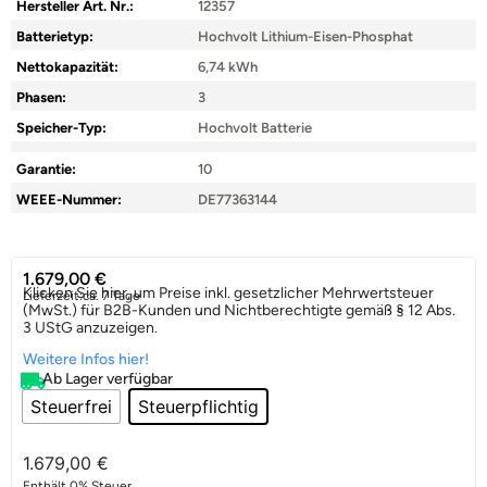
Hersteller Art. Nr.:
12357
Batterietyp:
Hochvolt Lithium-Eisen-Phosphat
Nettokapazität:
6,74 kWh
Phasen:
3
Speicher-Typ:
Hochvolt Batterie
Garantie:
10
WEEE-Nummer:
DE77363144
1.679,00
€
Klicken Sie hier, um Preise inkl. gesetzlicher Mehrwertsteuer
Lieferzeit:
ca. 7 Tage
(MwSt.) für B2B-Kunden und Nichtberechtigte gemäß § 12 Abs.
3 UStG anzuzeigen.
Weitere Infos hier!
Ab Lager verfügbar
Steuerfrei
Steuerpflichtig
1.679,00
€
Enthält 0% Steuer