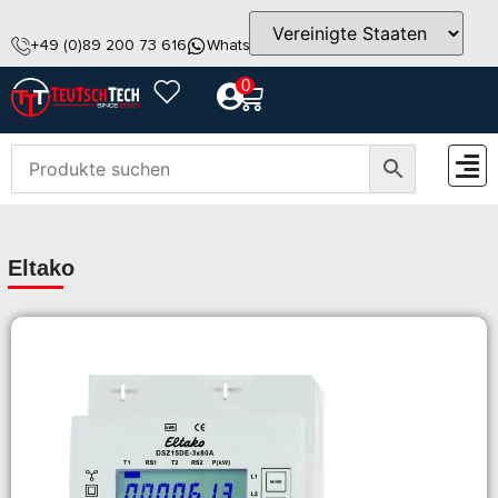
+49 (0)89 200 73 616
WhatsApp
info@teutschtech.com
0
ZUBEH
Eltako