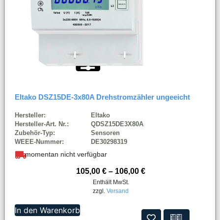
Eltako DSZ15DE-3x80A Drehstromzähler ungeeicht
Hersteller:
Eltako
Hersteller-Art. Nr.:
QDSZ15DE3X80A
Zubehör-Typ:
Sensoren
WEEE-Nummer:
DE30298319
momentan nicht verfügbar
105,00
€
–
106,00
€
Enthält MwSt.
zzgl.
Versand
In den Warenkorb