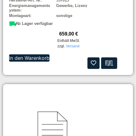
Hersteller-Art. Nr:
557015
Energiemanagements
Gewerbe, Lizenz
ystem:
Montageart:
sonstige
Ab Lager verfügbar
659,00
€
Enthält MwSt.
zzgl.
Versand
In den Warenkorb