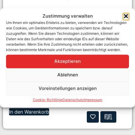
Zustimmung verwalten
Um Ihnen ein optimales Erlebnis zu bieten, verwenden wir Technologien
wie Cookies, um Geräteinformationen zu speichern bzw. darauf
Lizenz meteocontrol Remote Power Control ≤200 kWp
zuzugreifen. Wenn Sie diesen Technologien zustimmen, können wir
blueLog XC
Daten wie das Surfverhalten oder eindeutige IDs auf dieser Website
verarbeiten. Wenn Sie Ihre Zustimmung nicht erteilen oder zurückziehen,
Hersteller:
meteocontrol
können bestimmte Merkmale und Funktionen beeinträchtigt werden.
Hersteller-Art. Nr:
557122
Energiemanagements
Gewerbe, Zubehör
Akzeptieren
ystem:
Montageart:
sonstige
Ablehnen
Ab Lager verfügbar
399,00
€
Voreinstellungen anzeigen
Enthält MwSt.
Cookie-Richtlinie
Datenschutz
Impressum
zzgl.
Versand
In den Warenkorb