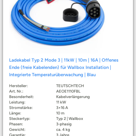
Ladekabel Typ 2 Mode 3 | 11kW | 10m | 16A | Offenes
Ende (freie Kabelenden) für Wallbox Installation |
Integrierte Temperaturüberwachung | Blau
Hersteller:
TEUTSCHTECH
Art. Nr.:
AEOE1110FBL
Besonderheit:
Kabelverlängerung
Leistung:
11 kW
Stromstärke:
3×16 A
Länge:
10 m
Steckertyp:
Typ 2 | Wallbox
Phasen:
3-phasig
Gewicht:
ca. 4 kg
Garantie:
3 Jahre