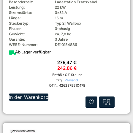
Besonderheit:
Ladestation Ersatzkabel
Leistung:
22 kW
Stromstärke:
3×32 A
Länge:
15 m
Steckertyp:
Typ 2 | Wallbox
Phasen:
3-phasig
Gewicht:
ca. 7,8 kg
Garantie:
3 Jahre
WEEE-Nummer:
DE10154886
Ab Lager verfügbar
276,47
€
242,86
€
Enthält 0% Steuer
zzgl.
Versand
GTIN: 4262375510478
In den Warenkorb