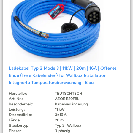
Ladekabel Typ 2 Mode 3 | 11kW | 20m | 16A | Offenes
Ende (freie Kabelenden) für Wallbox Installation |
Integrierte Temperaturüberwachung | Blau
Hersteller:
TEUTSCHTECH
Art. Nr.:
AEOE1120FBL
Besonderheit:
Kabelverlängerung
Leistung:
11 kW
Stromstärke:
3×16 A
Länge:
20 m
Steckertyp:
Typ 2 | Wallbox
Phasen:
3-phasig