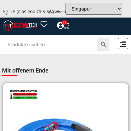
+49 (0)89 200 73 616
WhatsApp
info@teutschtech.com
0
ZUBEH
Mit offenem Ende