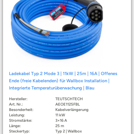
Ladekabel Typ 2 Mode 3 | 11kW | 25m | 16A | Offenes
Ende (freie Kabelenden) für Wallbox Installation |
Integrierte Temperaturüberwachung | Blau
Hersteller:
TEUTSCHTECH
Art. Nr.:
AEOE1125FBL
Besonderheit:
Kabelverlängerung
Leistung:
11 kW
Stromstärke:
3×16 A
Länge:
25 m
Steckertyp:
Typ 2 | Wallbox