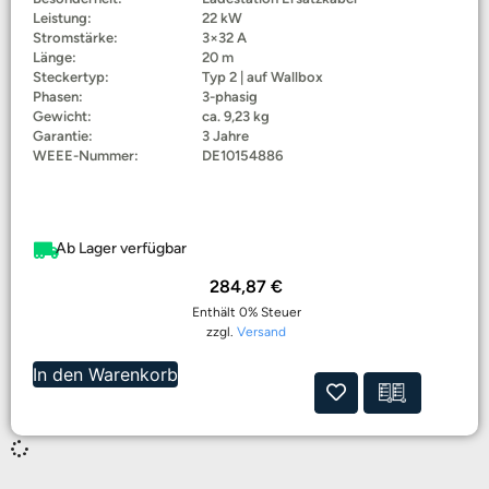
Leistung:
22 kW
Stromstärke:
3×32 A
Länge:
20 m
Steckertyp:
Typ 2 | auf Wallbox
Phasen:
3-phasig
Gewicht:
ca. 9,23 kg
Garantie:
3 Jahre
WEEE-Nummer:
DE10154886
Ab Lager verfügbar
284,87
€
Enthält 0% Steuer
zzgl.
Versand
In den Warenkorb