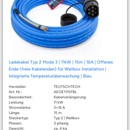
Ladekabel Typ 2 Mode 3 | 11kW | 15m | 16A | Offenes
Ende (freie Kabelenden) für Wallbox Installation |
Integrierte Temperaturüberwachung | Blau
Hersteller:
TEUTSCHTECH
Art. Nr.:
AEOE1115FBL
Besonderheit:
Kabelverlängerung
Leistung:
11 kW
Stromstärke:
3×16 A
Länge:
15 m
Steckertyp:
Typ 2 | Wallbox
Phasen:
3-phasig
Gewicht:
ca. 4 kg