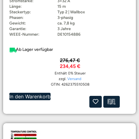
Stromstärke:
3×32 A
Länge:
15 m
Steckertyp:
Typ 2 | Wallbox
Phasen:
3-phasig
Gewicht:
ca. 7,8 kg
Garantie:
3 Jahre
WEEE-Nummer:
DE10154886
Ab Lager verfügbar
276,47
€
234,45
€
Enthält 0% Steuer
zzgl.
Versand
GTIN: 4262375510508
In den Warenkorb