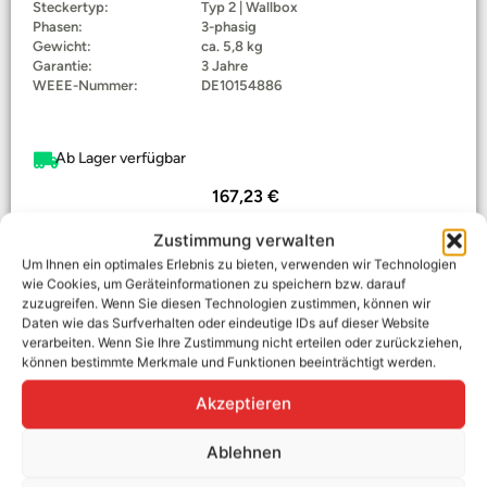
Steckertyp:
Typ 2 | Wallbox
Phasen:
3-phasig
Gewicht:
ca. 5,8 kg
Garantie:
3 Jahre
WEEE-Nummer:
DE10154886
Ab Lager verfügbar
167,23
€
Enthält 0% Steuer
Zustimmung verwalten
zzgl.
Versand
GTIN: 4262375510003
Um Ihnen ein optimales Erlebnis zu bieten, verwenden wir Technologien
wie Cookies, um Geräteinformationen zu speichern bzw. darauf
In den Warenkorb
zuzugreifen. Wenn Sie diesen Technologien zustimmen, können wir
Daten wie das Surfverhalten oder eindeutige IDs auf dieser Website
verarbeiten. Wenn Sie Ihre Zustimmung nicht erteilen oder zurückziehen,
können bestimmte Merkmale und Funktionen beeinträchtigt werden.
Akzeptieren
Ablehnen