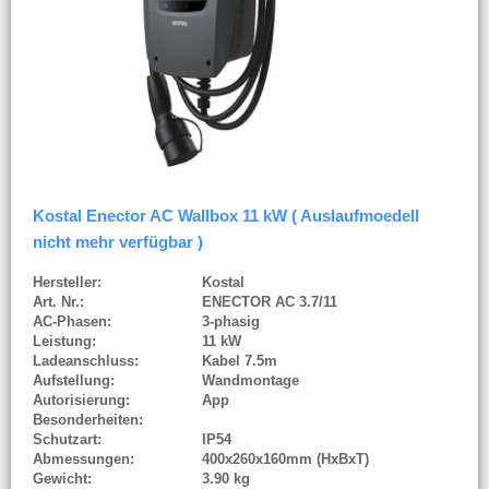
Kostal Enector AC Wallbox 11 kW ( Auslaufmoedell
nicht mehr verfügbar )
Hersteller:
Kostal
Art. Nr.:
ENECTOR AC 3.7/11
AC-Phasen:
3-phasig
Leistung:
11 kW
Ladeanschluss:
Kabel 7.5m
Aufstellung:
Wandmontage
Autorisierung:
App
Besonderheiten:
Schutzart:
IP54
Abmessungen:
400x260x160mm (HxBxT)
Gewicht:
3.90 kg