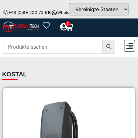
+49 (0)89 200 73 616
WhatsApp
info@teutschtech.com
0
ZUBEH
KOSTAL