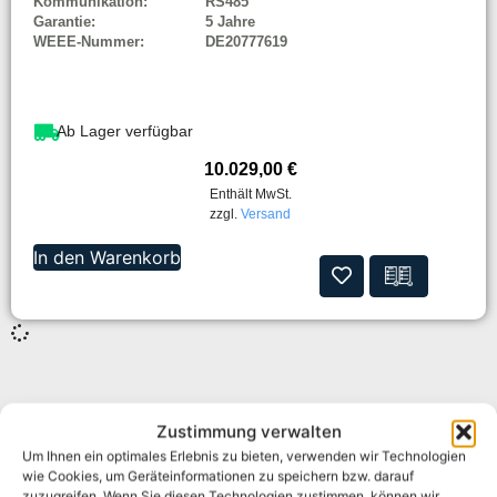
Kommunikation:
RS485
Garantie:
5 Jahre
WEEE-Nummer:
DE20777619
Ab Lager verfügbar
10.029,00
€
Enthält MwSt.
zzgl.
Versand
In den Warenkorb
Zustimmung verwalten
Um Ihnen ein optimales Erlebnis zu bieten, verwenden wir Technologien
wie Cookies, um Geräteinformationen zu speichern bzw. darauf
zuzugreifen. Wenn Sie diesen Technologien zustimmen, können wir