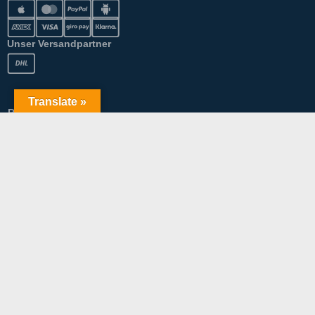
Unser Versandpartner
Translate »
Rechtliches
AGB
Datenschutz
Impressum
Rücknahmen & Gewährleistung
Widerrufsbelehrung
Echtheit von Bewertungen
Cookie-Richtlinie (EU)