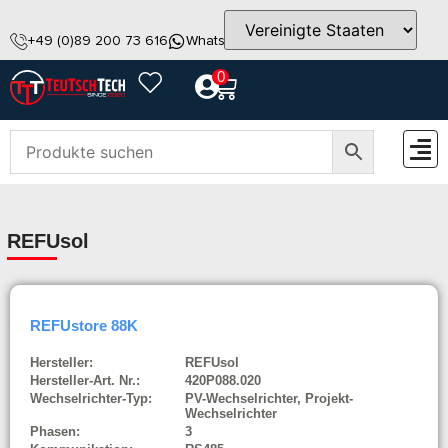
+49 (0)89 200 73 616
WhatsApp
info@teutschtech.com
0
ZUBEH
REFUsol
REFUstore 88K
Hersteller:
REFUsol
Hersteller-Art. Nr.:
420P088.020
Wechselrichter-Typ:
PV-Wechselrichter, Projekt-
Wechselrichter
Phasen:
3