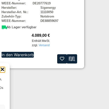
WEEE-Nummer:
DE20777619
Hersteller:
Sigenergy
Hersteller-Art. Nr.:
11110050
Zubehör-Typ:
Notstrom
WEEE-Nummer:
DE88859697
Ab Lager verfügbar
4.089,00
€
Enthält MwSt.
zzgl.
Versand
In den Warenkorb
s,
IDs