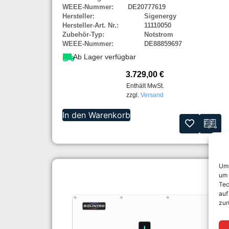
WEEE-Nummer:
DE20777619
Hersteller:
Sigenergy
Hersteller-Art. Nr.:
11110050
Zubehör-Typ:
Notstrom
WEEE-Nummer:
DE88859697
Ab Lager verfügbar
3.729,00
€
Enthält MwSt.
zzgl.
Versand
In den Warenkorb
Um 
um 
Tec
auf
zur