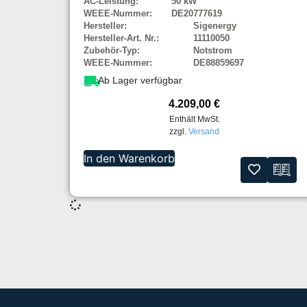
AC-Leistung:
50 kW
WEEE-Nummer:
DE20777619
Hersteller:
Sigenergy
Hersteller-Art. Nr.:
11110050
Zubehör-Typ:
Notstrom
WEEE-Nummer:
DE88859697
Ab Lager verfügbar
4.209,00
€
Enthält MwSt.
zzgl.
Versand
In den Warenkorb