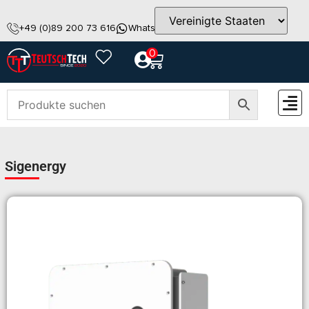
+49 (0)89 200 73 616
WhatsApp
info@teutschtech.com
0
ZUBEH
Sigenergy