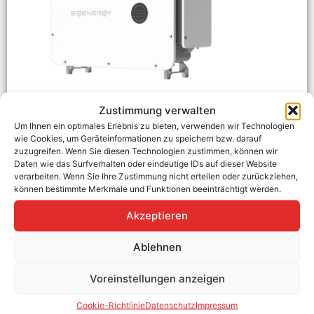
Zustimmung verwalten
Um Ihnen ein optimales Erlebnis zu bieten, verwenden wir Technologien
wie Cookies, um Geräteinformationen zu speichern bzw. darauf
Sigenergy Hybrid Wechselrichter 60kW mit Backup
zuzugreifen. Wenn Sie diesen Technologien zustimmen, können wir
Daten wie das Surfverhalten oder eindeutige IDs auf dieser Website
Hersteller:
Sigenergy
verarbeiten. Wenn Sie Ihre Zustimmung nicht erteilen oder zurückziehen,
Hersteller Art. Nr.:
11010200
können bestimmte Merkmale und Funktionen beeinträchtigt werden.
Spannungsbereich:
160 – 1000 Volt
Wechselrichter-Typ:
Hybrid-Wechselrichter
Akzeptieren
Phasen:
3
MPP-Tracker:
5
Kommunikation:
WLAN, Ethernet, RS485, 4G/3G
Ablehnen
Garantie:
10 Jahre
AC-Leistung:
60 kW
Voreinstellungen anzeigen
WEEE-Nummer:
DE20777619
Ab Lager verfügbar
Cookie-Richtlinie
Datenschutz
Impressum