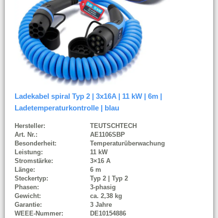
Ladekabel spiral Typ 2 | 3x16A | 11 kW | 6m |
Ladetemperaturkontrolle | blau
Hersteller:
TEUTSCHTECH
Art. Nr.:
AE1106SBP
Besonderheit:
Temperaturüberwachung
Leistung:
11 kW
Stromstärke:
3×16 A
Länge:
6 m
Steckertyp:
Typ 2 | Typ 2
Phasen:
3-phasig
Gewicht:
ca. 2,38 kg
Garantie:
3 Jahre
WEEE-Nummer:
DE10154886