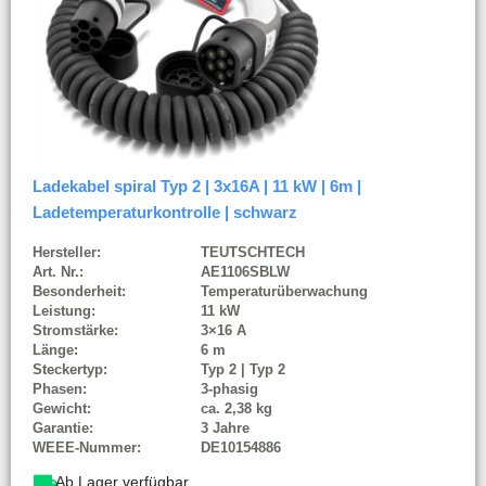
Ladekabel spiral Typ 2 | 3x16A | 11 kW | 6m |
Ladetemperaturkontrolle | schwarz
Hersteller:
TEUTSCHTECH
Art. Nr.:
AE1106SBLW
Besonderheit:
Temperaturüberwachung
Leistung:
11 kW
Stromstärke:
3×16 A
Länge:
6 m
Steckertyp:
Typ 2 | Typ 2
Phasen:
3-phasig
Gewicht:
ca. 2,38 kg
Garantie:
3 Jahre
WEEE-Nummer:
DE10154886
Ab Lager verfügbar