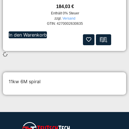
184,03
€
Enthält 0% Steuer
zzgl.
Versand
GTIN: 4270002630635
In den Warenkorb
11kw 6M spiral