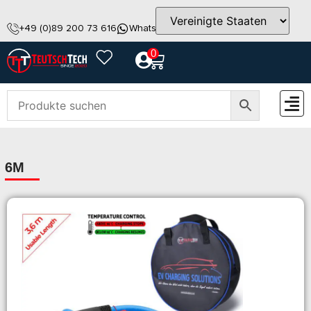
+49 (0)89 200 73 616
WhatsApp
info@teutschtech.com
0
ZUBEH
6M