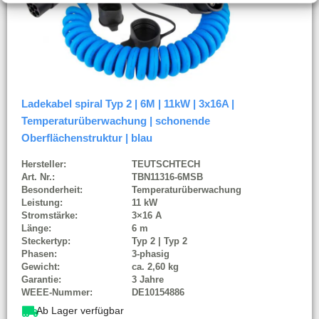
Ladekabel spiral Typ 2 | 6M | 11kW | 3x16A |
Temperaturüberwachung | schonende
Oberflächenstruktur | blau
Hersteller:
TEUTSCHTECH
Art. Nr.:
TBN11316-6MSB
Besonderheit:
Temperaturüberwachung
Leistung:
11 kW
Stromstärke:
3×16 A
Länge:
6 m
Steckertyp:
Typ 2 | Typ 2
Phasen:
3-phasig
Gewicht:
ca. 2,60 kg
Garantie:
3 Jahre
WEEE-Nummer:
DE10154886
Ab Lager verfügbar