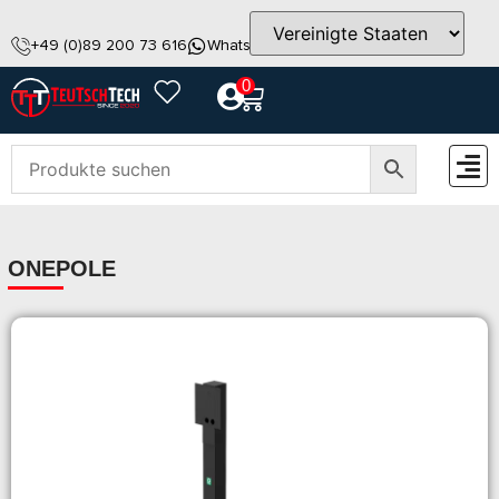
+49 (0)89 200 73 616
WhatsApp
info@teutschtech.com
0
ZUBEH
ONEPOLE