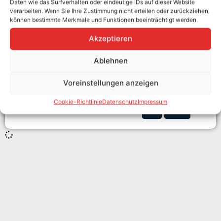
Daten wie das Surfverhalten oder eindeutige IDs auf dieser Website
Hersteller:
ONEPOLE
verarbeiten. Wenn Sie Ihre Zustimmung nicht erteilen oder zurückziehen,
Hersteller-Art. Nr.:
Q9MSL-2, Q25060,
können bestimmte Merkmale und Funktionen beeinträchtigt werden.
QBB2P
E-Ladesystem:
Zubehör
Akzeptieren
Ab Lager verfügbar
Ablehnen
479,00
€
Enthält 0% Steuer
Voreinstellungen anzeigen
zzgl.
Versand
In den Warenkorb
Cookie-Richtlinie
Datenschutz
Impressum