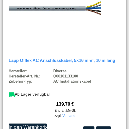
Lapp Ölflex AC Anschlusskabel, 5×16 mm², 10 m lang
Hersteller:
Diverse
Hersteller-Art. Nr.:
Q00101133100
Zubehör-Typ:
AC Installationskabel
Ab Lager verfügbar
139,70
€
Enthält MwSt.
zzgl.
Versand
In den Warenkorb