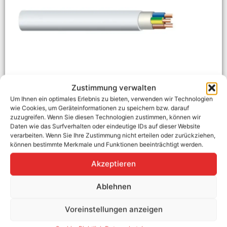
Zustimmung verwalten
Um Ihnen ein optimales Erlebnis zu bieten, verwenden wir Technologien
wie Cookies, um Geräteinformationen zu speichern bzw. darauf
Mantelleitung NYM-J 5×1,5 mm², 100m Bund
zuzugreifen. Wenn Sie diesen Technologien zustimmen, können wir
Daten wie das Surfverhalten oder eindeutige IDs auf dieser Website
Hersteller:
Diverse
verarbeiten. Wenn Sie Ihre Zustimmung nicht erteilen oder zurückziehen,
Hersteller-Art. Nr.:
QNYM5R
können bestimmte Merkmale und Funktionen beeinträchtigt werden.
Zubehör-Typ:
AC Installationskabel
Ab Lager verfügbar
Akzeptieren
119,00
€
Ablehnen
99,00
€
Enthält MwSt.
Voreinstellungen anzeigen
zzgl.
Versand