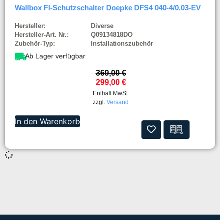
Wallbox FI-Schutzschalter Doepke DFS4 040-4/0,03-EV
Hersteller:
Diverse
Hersteller-Art. Nr.:
Q09134818DO
Zubehör-Typ:
Installationszubehör
Ab Lager verfügbar
369,00
€
299,00
€
Enthält MwSt.
zzgl.
Versand
In den Warenkorb