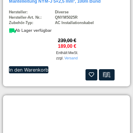
Mantelleitung NYM-J 5×2,5 mm², 100m Bund
Hersteller:
Diverse
Hersteller-Art. Nr.:
QNYM5025R
Zubehör-Typ:
AC Installationskabel
Ab Lager verfügbar
239,00
€
189,00
€
Enthält MwSt.
zzgl.
Versand
In den Warenkorb