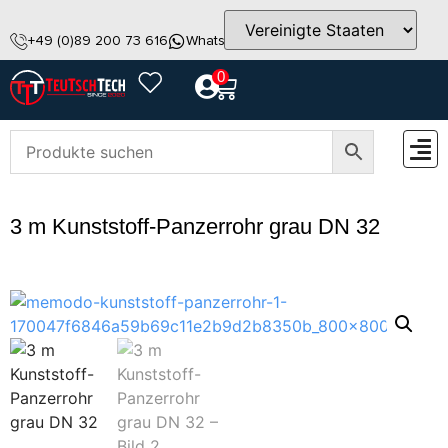
+49 (0)89 200 73 616
WhatsApp
info@teutschtech.com
0
ZUBEH
3 m Kunststoff-Panzerrohr grau DN 32