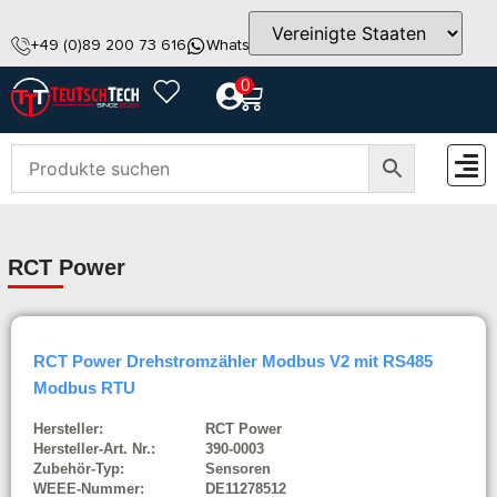
+49 (0)89 200 73 616
WhatsApp
info@teutschtech.com
0
ZUBEH
RCT Power
RCT Power Drehstromzähler Modbus V2 mit RS485
Modbus RTU
Hersteller:
RCT Power
Hersteller-Art. Nr.:
390-0003
Zubehör-Typ:
Sensoren
WEEE-Nummer:
DE11278512