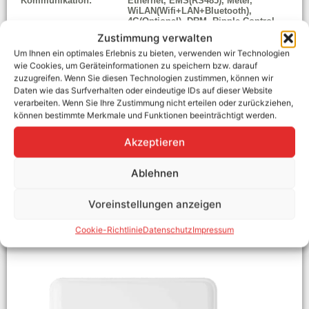
Kommunikation:
Ethernet, EMS(RS485), Meter,
WiLAN(Wifi+LAN+Bluetooth),
4G(Optional), DRM, Ripple Control,
USB, BMS(CAN), SG Ready
Zustimmung verwalten
Garantie:
10 Jahre
Um Ihnen ein optimales Erlebnis zu bieten, verwenden wir Technologien
AC-Leistung:
12 kW
wie Cookies, um Geräteinformationen zu speichern bzw. darauf
WEEE-Nummer:
DE30584745
zuzugreifen. Wenn Sie diesen Technologien zustimmen, können wir
Ab Lager verfügbar
Daten wie das Surfverhalten oder eindeutige IDs auf dieser Website
verarbeiten. Wenn Sie Ihre Zustimmung nicht erteilen oder zurückziehen,
1.819,00
€
können bestimmte Merkmale und Funktionen beeinträchtigt werden.
Enthält MwSt.
zzgl.
Versand
Akzeptieren
In den Warenkorb
Ablehnen
Voreinstellungen anzeigen
Cookie-Richtlinie
Datenschutz
Impressum