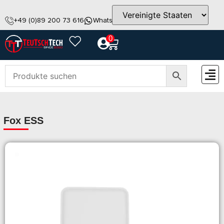
+49 (0)89 200 73 616
WhatsApp
info@teutschtech.com
0
ZUBEH
Fox ESS