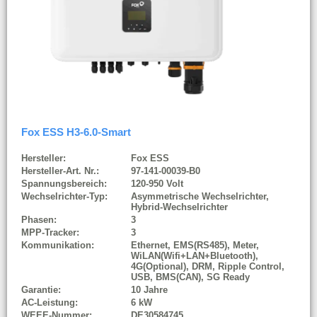
Fox ESS H3-6.0-Smart
Hersteller:
Fox ESS
Hersteller-Art. Nr.:
97-141-00039-B0
Spannungsbereich:
120-950 Volt
Wechselrichter-Typ:
Asymmetrische Wechselrichter,
Hybrid-Wechselrichter
Phasen:
3
MPP-Tracker:
3
Kommunikation:
Ethernet, EMS(RS485), Meter,
WiLAN(Wifi+LAN+Bluetooth),
4G(Optional), DRM, Ripple Control,
USB, BMS(CAN), SG Ready
Garantie:
10 Jahre
AC-Leistung:
6 kW
WEEE-Nummer:
DE30584745