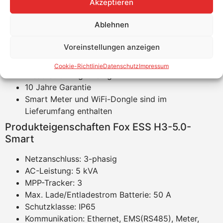
Akzeptieren
Produktvorteile
Ablehnen
Einfache Anbindung einer Hochvolt-Batterie
möglich
Voreinstellungen anzeigen
Modernes und funktionales Design
Fernüberwachung
Cookie-Richtlinie
Datenschutz
Impressum
Ersatzstrom-light fähig
10 Jahre Garantie
Smart Meter und WiFi-Dongle sind im
Lieferumfang enthalten
Produkteigenschaften Fox ESS H3-5.0-
Smart
Netzanschluss: 3-phasig
AC-Leistung: 5 kVA
MPP-Tracker: 3
Max. Lade/Entladestrom Batterie: 50 A
Schutzklasse: IP65
Kommunikation: Ethernet, EMS(RS485), Meter,