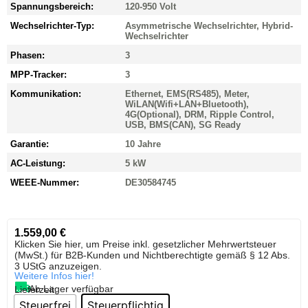
Spannungsbereich:
120-950 Volt
Wechselrichter-Typ:
Asymmetrische Wechselrichter, Hybrid-
Wechselrichter
Phasen:
3
MPP-Tracker:
3
Kommunikation:
Ethernet, EMS(RS485), Meter,
WiLAN(Wifi+LAN+Bluetooth),
4G(Optional), DRM, Ripple Control,
USB, BMS(CAN), SG Ready
Garantie:
10 Jahre
AC-Leistung:
5 kW
WEEE-Nummer:
DE30584745
1.559,00
€
Klicken Sie hier, um Preise inkl. gesetzlicher Mehrwertsteuer
(MwSt.) für B2B-Kunden und Nichtberechtigte gemäß § 12 Abs.
3 UStG anzuzeigen.
Weitere Infos hier!
Ab Lager verfügbar
Lieferzeit:
Steuerfrei
Steuerpflichtig