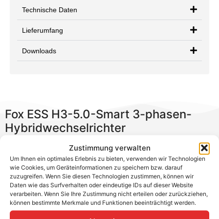
Technische Daten
Lieferumfang
Downloads
Fox ESS H3-5.0-Smart 3-phasen-
Hybridwechselrichter
Zustimmung verwalten
Der Fox ESS H3-5.0-Smart ist ein kompakter
Um Ihnen ein optimales Erlebnis zu bieten, verwenden wir Technologien
Hybridwechselrichter für Hochvoltbatterien und
wie Cookies, um Geräteinformationen zu speichern bzw. darauf
Photovoltaikanlagen. In Kombination mit einem
zuzugreifen. Wenn Sie diesen Technologien zustimmen, können wir
passenden Fox ESS Batteriespeicher bietet der
Daten wie das Surfverhalten oder eindeutige IDs auf dieser Website
verarbeiten. Wenn Sie Ihre Zustimmung nicht erteilen oder zurückziehen,
Hersteller sein eigenes Gesamtsystem mit einfach zu
können bestimmte Merkmale und Funktionen beeinträchtigt werden.
bedienendem Monitoring via Web oder Smartphone.