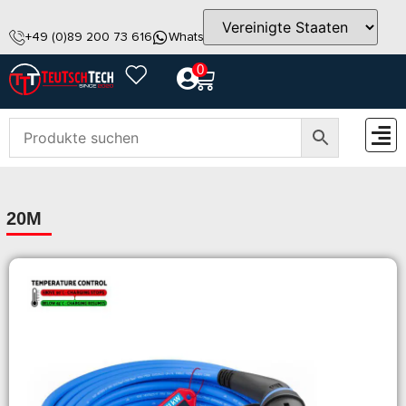
+49 (0)89 200 73 616
WhatsApp
info@teutschtech.com
0
ZUBEH
20M