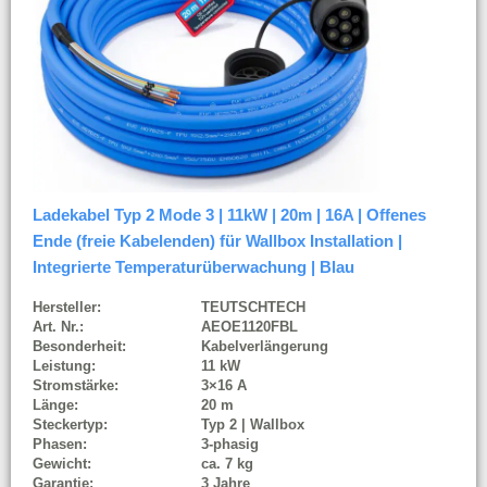
Ladekabel Typ 2 Mode 3 | 11kW | 20m | 16A | Offenes
Ende (freie Kabelenden) für Wallbox Installation |
Integrierte Temperaturüberwachung | Blau
Hersteller:
TEUTSCHTECH
Art. Nr.:
AEOE1120FBL
Besonderheit:
Kabelverlängerung
Leistung:
11 kW
Stromstärke:
3×16 A
Länge:
20 m
Steckertyp:
Typ 2 | Wallbox
Phasen:
3-phasig
Gewicht:
ca. 7 kg
Garantie:
3 Jahre