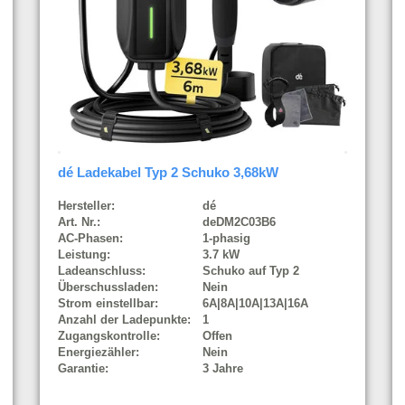
dé Ladekabel Typ 2 Schuko 3,68kW
Hersteller:
dé
Art. Nr.:
deDM2C03B6
AC-Phasen:
1-phasig
Leistung:
3.7 kW
Ladeanschluss:
Schuko auf Typ 2
Überschussladen:
Nein
Strom einstellbar:
6A|8A|10A|13A|16A
Anzahl der Ladepunkte:
1
Zugangskontrolle:
Offen
Energiezähler:
Nein
Garantie:
3 Jahre