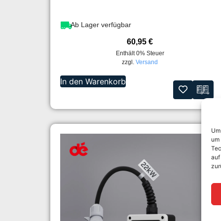
Ab Lager verfügbar
60,95
€
Enthält 0% Steuer
zzgl.
Versand
In den Warenkorb
Um 
um 
Tec
auf
zur