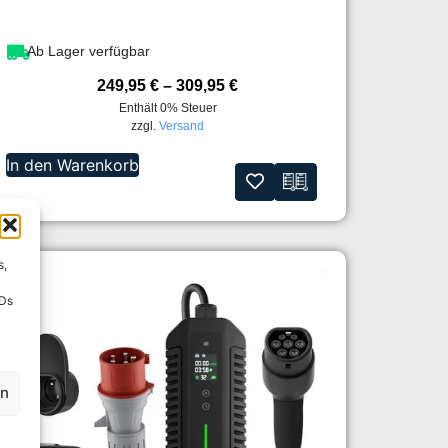
Ab Lager verfügbar
249,95
€
–
309,95
€
Enthält 0% Steuer
zzgl.
Versand
In den Warenkorb
s,
IDs
en