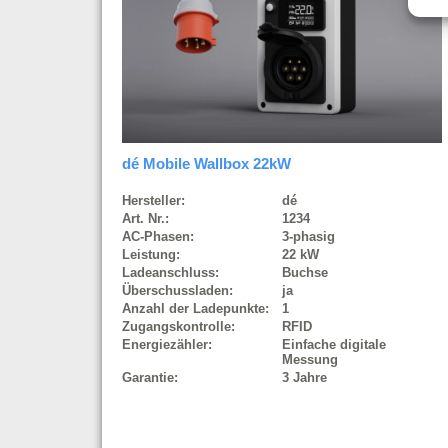
dé Mobile Wallbox 22kW
Hersteller:
dé
Art. Nr.:
1234
AC-Phasen:
3-phasig
Leistung:
22 kW
Ladeanschluss:
Buchse
Überschussladen:
ja
Anzahl der Ladepunkte:
1
Zugangskontrolle:
RFID
Energiezähler:
Einfache digitale
Messung
Garantie:
3 Jahre