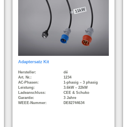
Adaptersatz Kit
Hersteller:
dé
Art. Nr.:
1234
AC-Phasen:
1-phasig – 3 phasig
Leistung:
3.6kW – 22kW
Ladeanschluss:
CEE & Schuko
Garantie:
3 Jahre
WEEE-Nummer:
DE82744634