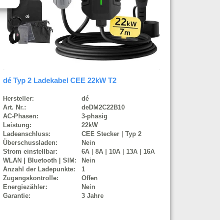
dé Typ 2 Ladekabel CEE 22kW T2
Hersteller:
dé
Art. Nr.:
deDM2C22B10
AC-Phasen:
3-phasig
Leistung:
22kW
Ladeanschluss:
CEE Stecker | Typ 2
Überschussladen:
Nein
Strom einstellbar:
6A | 8A | 10A | 13A | 16A
WLAN | Bluetooth | SIM:
Nein
Anzahl der Ladepunkte:
1
Zugangskontrolle:
Offen
Energiezähler:
Nein
Garantie:
3 Jahre