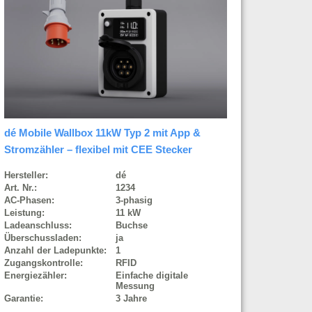
dé Mobile Wallbox 11kW Typ 2 mit App &
Stromzähler – flexibel mit CEE Stecker
Hersteller:
dé
Art. Nr.:
1234
AC-Phasen:
3-phasig
Leistung:
11 kW
Ladeanschluss:
Buchse
Überschussladen:
ja
Anzahl der Ladepunkte:
1
Zugangskontrolle:
RFID
Energiezähler:
Einfache digitale
Messung
Garantie:
3 Jahre