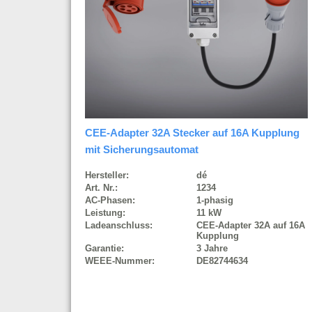
CEE-Adapter 32A Stecker auf 16A Kupplung
mit Sicherungsautomat
Hersteller:
dé
Art. Nr.:
1234
AC-Phasen:
1-phasig
Leistung:
11 kW
Ladeanschluss:
CEE-Adapter 32A auf 16A
Kupplung
Garantie:
3 Jahre
WEEE-Nummer:
DE82744634