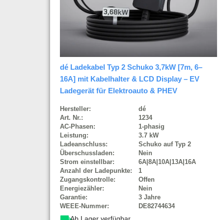
dé Ladekabel Typ 2 Schuko 3,7kW [7m, 6–
16A] mit Kabelhalter & LCD Display – EV
Ladegerät für Elektroauto & PHEV
Hersteller:
dé
Art. Nr.:
1234
AC-Phasen:
1-phasig
Leistung:
3.7 kW
Ladeanschluss:
Schuko auf Typ 2
Überschussladen:
Nein
Strom einstellbar:
6A|8A|10A|13A|16A
Anzahl der Ladepunkte:
1
Zugangskontrolle:
Offen
Energiezähler:
Nein
Garantie:
3 Jahre
WEEE-Nummer:
DE82744634
Ab Lager verfügbar