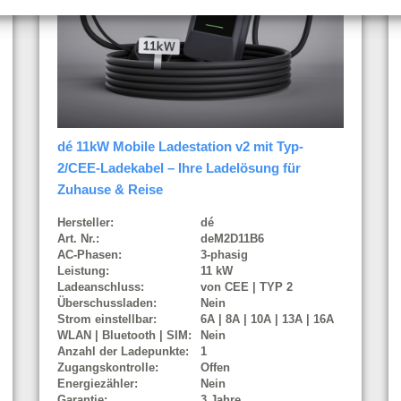
dé 11kW Mobile Ladestation v2 mit Typ-
2/CEE-Ladekabel – Ihre Ladelösung für
Zuhause & Reise
Hersteller:
dé
Art. Nr.:
deM2D11B6
AC-Phasen:
3-phasig
Leistung:
11 kW
Ladeanschluss:
von CEE | TYP 2
Überschussladen:
Nein
Strom einstellbar:
6A | 8A | 10A | 13A | 16A
WLAN | Bluetooth | SIM:
Nein
Anzahl der Ladepunkte:
1
Zugangskontrolle:
Offen
Energiezähler:
Nein
Garantie:
3 Jahre