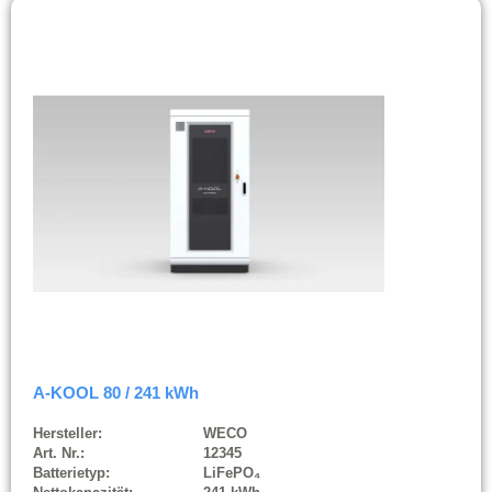
A-KOOL 80 / 241 kWh
Hersteller:
WECO
Art. Nr.:
12345
Batterietyp:
LiFePO₄