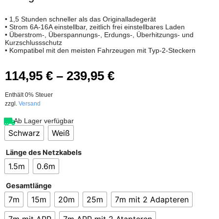
• 1,5 Stunden schneller als das Originalladegerät
• Strom 6A-16A einstellbar, zeitlich frei einstellbares Laden
• Überstrom-, Überspannungs-, Erdungs-, Überhitzungs- und
Kurzschlussschutz
• Kompatibel mit den meisten Fahrzeugen mit Typ-2-Steckern
114,95
€
–
239,95
€
Enthält 0% Steuer
zzgl.
Versand
Ab Lager verfügbar
Schwarz
Weiß
Länge des Netzkabels
1.5m
0.6m
Gesamtlänge
7m
15m
20m
25m
7m mit 2 Adapteren
7m mit APP
7m APP mit 2 Atapteren