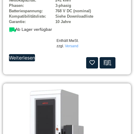
Nettokapazität:
241 kWh
Phasen:
3-phasig
Batteriespannung:
768 V DC (nominal)
Kompatibilitätsliste:
Siehe Downloadliste
Garantie:
10 Jahre
Ab Lager verfügbar
Enthält MwSt.
zzgl.
Versand
Weiterlesen