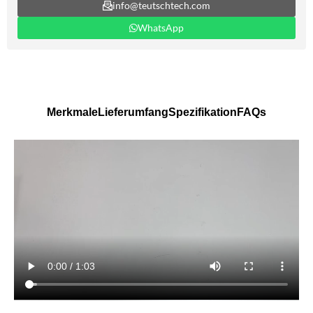
info@teutschtech.com
WhatsApp
Merkmale
Lieferumfang
Spezifikation
FAQs