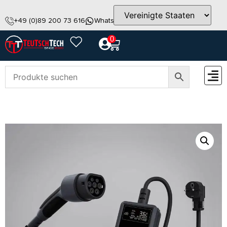
+49 (0)89 200 73 616
WhatsApp
info@teutschtech.com
0
ZUBEH