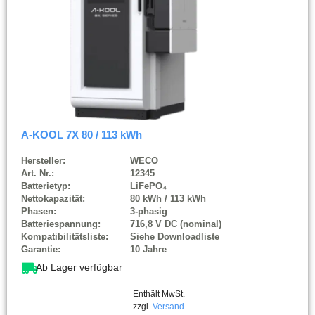
A-KOOL 7X 80 / 113 kWh
Hersteller:
WECO
Art. Nr.:
12345
Batterietyp:
LiFePO₄
Nettokapazität:
80 kWh / 113 kWh
Phasen:
3-phasig
Batteriespannung:
716,8 V DC (nominal)
Kompatibilitätsliste:
Siehe Downloadliste
Garantie:
10 Jahre
Ab Lager verfügbar
Enthält MwSt.
zzgl.
Versand