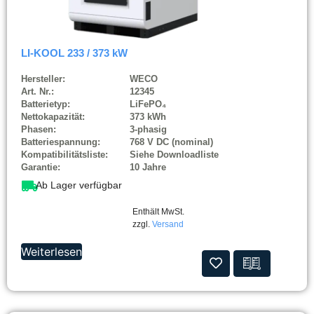
LI-KOOL 233 / 373 kW
Hersteller:
WECO
Art. Nr.:
12345
Batterietyp:
LiFePO₄
Nettokapazität:
373 kWh
Phasen:
3-phasig
Batteriespannung:
768 V DC (nominal)
Kompatibilitätsliste:
Siehe Downloadliste
Garantie:
10 Jahre
Ab Lager verfügbar
Enthält MwSt.
zzgl.
Versand
Weiterlesen