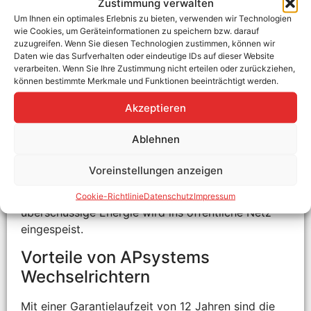
Zustimmung verwalten
Die einphasigen APsystems Mikro-Wechselrichter
Um Ihnen ein optimales Erlebnis zu bieten, verwenden wir Technologien
für Balkonkraftwerke arbeiten mit 230 V. Durch die
wie Cookies, um Geräteinformationen zu speichern bzw. darauf
zuzugreifen. Wenn Sie diesen Technologien zustimmen, können wir
Schutzklasse IP67 sind sie problemlos für den
Daten wie das Surfverhalten oder eindeutige IDs auf dieser Website
Außeneinsatz geeignet. Die Installation ist
verarbeiten. Wenn Sie Ihre Zustimmung nicht erteilen oder zurückziehen,
besonders einfach: Die Geräte werden direkt auf
können bestimmte Merkmale und Funktionen beeinträchtigt werden.
der Rückseite der PV-Module befestigt und DC-
Akzeptieren
seitig über die MPP-Tracker verbunden. Der
erzeugte Strom wird über einen Wieland- oder
Ablehnen
Schukostecker ins Hausnetz eingespeist. Mithilfe
einer zusätzlichen Kommunikationseinheit lässt
Voreinstellungen anzeigen
sich der Ertrag per App überwachen. Der erzeugte
Strom wird vorrangig im Haushalt genutzt,
Cookie-Richtlinie
Datenschutz
Impressum
überschüssige Energie wird ins öffentliche Netz
eingespeist.
Vorteile von APsystems
Wechselrichtern
Mit einer Garantielaufzeit von 12 Jahren sind die