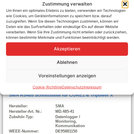
Zustimmung verwalten
Zubehör-Typ:
Datenlogger / Monitoring
WEEE-Nummer:
DE95881150
Um Ihnen ein optimales Erlebnis zu bieten, verwenden wir Technologien
wie Cookies, um Geräteinformationen zu speichern bzw. darauf
zuzugreifen. Wenn Sie diesen Technologien zustimmen, können wir
Ab Lager verfügbar
Daten wie das Surfverhalten oder eindeutige IDs auf dieser Website
verarbeiten. Wenn Sie Ihre Zustimmung nicht erteilen oder zurückziehen,
129,00
€
können bestimmte Merkmale und Funktionen beeinträchtigt werden.
Enthält MwSt.
zzgl.
Versand
Akzeptieren
In den Warenkorb
Ablehnen
Voreinstellungen anzeigen
Cookie-Richtlinie
Datenschutz
Impressum
SMA RS485 Schnittstelle für CORE1 & Tripower X
Hersteller:
SMA
Hersteller-Art. Nr.:
MD.485-41
Zubehör-Typ:
Datenlogger /
Monitoring,
Kommunikation
WEEE-Nummer:
DE95881150