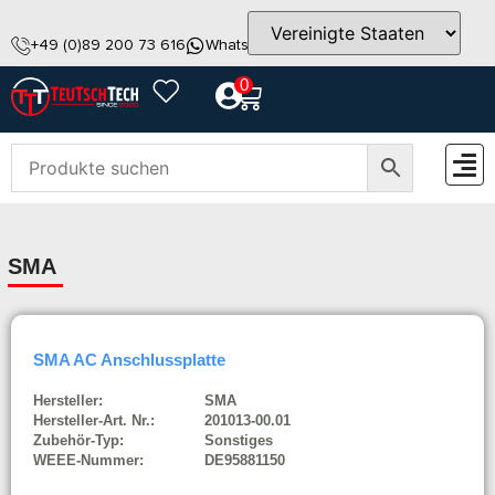
+49 (0)89 200 73 616
WhatsApp
info@teutschtech.com
0
ZUBEH
SMA
SMA AC Anschlussplatte
Hersteller:
SMA
Hersteller-Art. Nr.:
201013-00.01
Zubehör-Typ:
Sonstiges
WEEE-Nummer:
DE95881150