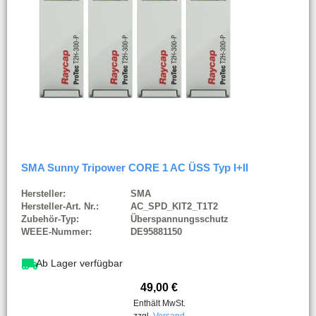
SMA Sunny Tripower CORE 1 AC ÜSS Typ I+II
Hersteller:
SMA
Hersteller-Art. Nr.:
AC_SPD_KIT2_T1T2
Zubehör-Typ:
Überspannungsschutz
WEEE-Nummer:
DE95881150
Ab Lager verfügbar
49,00
€
Enthält MwSt.
zzgl.
Versand