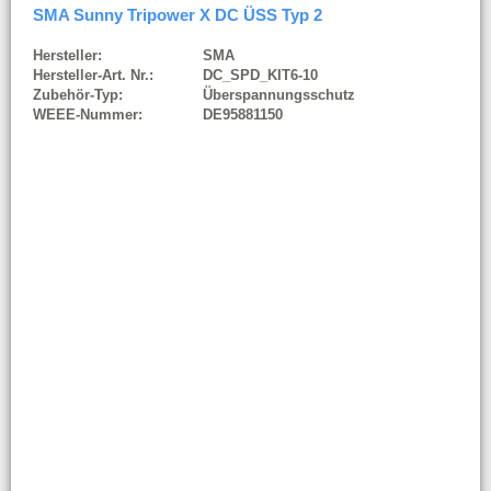
SMA Sunny Tripower X DC ÜSS Typ 2
Hersteller:
SMA
Hersteller-Art. Nr.:
DC_SPD_KIT6-10
Zubehör-Typ:
Überspannungsschutz
WEEE-Nummer:
DE95881150