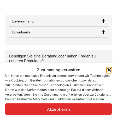
Lieferumfang
Downloads
Benötigen Sie eine Beratung oder haben Fragen zu
unseren Produkten?
Kontaktieren Sie uns per Telefon, E-Mail oder WhatsApp:
Zustimmung verwalten
+49 (0) 89-200-736-16
Um Ihnen ein optimales Erlebnis zu bieten, verwenden wir Technologien
wie Cookies, um Geräteinformationen zu speichern bzw. darauf
info@teutschtech.com
zuzugreifen. Wenn Sie diesen Technologien zustimmen, können wir
Daten wie das Surfverhalten oder eindeutige IDs auf dieser Website
WhatsApp
verarbeiten. Wenn Sie Ihre Zustimmung nicht erteilen oder zurückziehen,
können bestimmte Merkmale und Funktionen beeinträchtigt werden.
Akzeptieren