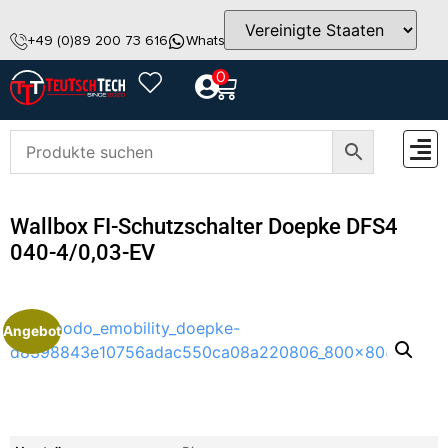
+49 (0)89 200 73 616
WhatsApp
info@teutschtech.com
0
ZUBEH
Wallbox FI-Schutzschalter Doepke DFS4
040-4/0,03-EV
Angebot