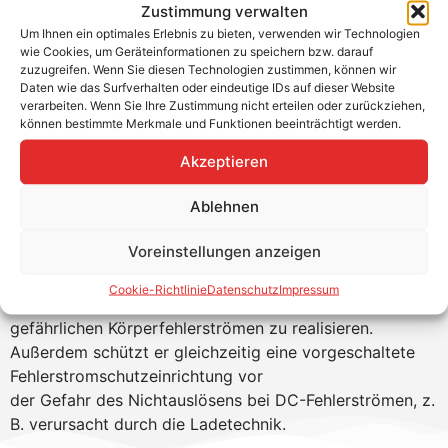
Zustimmung verwalten
Um Ihnen ein optimales Erlebnis zu bieten, verwenden wir Technologien
Der Fehlerstromschutzschalter DFS 4 EV wurde speziell
wie Cookies, um Geräteinformationen zu speichern bzw. darauf
zum Einsatz in Ladesäulen und
zuzugreifen. Wenn Sie diesen Technologien zustimmen, können wir
so genannten Wallboxen zur Ladung von
Daten wie das Surfverhalten oder eindeutige IDs auf dieser Website
verarbeiten. Wenn Sie Ihre Zustimmung nicht erteilen oder zurückziehen,
Elektrofahrzeugen (engl. Electric Vehicles, kurz: EV)
können bestimmte Merkmale und Funktionen beeinträchtigt werden.
entwickelt.
Akzeptieren
Er findet dort seine Anwendung, wo eine vorgeschaltete
Fehlerstromschutzeinrichtung der Ladesäule oder der
Ablehnen
Wallbox unbekannt oder ein RCD des Typs AC, A oder F
ist.
Voreinstellungen anzeigen
Die Aufgabe des DFS 4 EV besteht darin, den an jeder
Cookie-Richtlinie
Datenschutz
Impressum
einzelnen Ladesteckdose erforderlichen Schutz vor
gefährlichen Körperfehlerströmen zu realisieren.
Außerdem schützt er gleichzeitig eine vorgeschaltete
Fehlerstromschutzeinrichtung vor
der Gefahr des Nichtauslösens bei DC-Fehlerströmen, z.
B. verursacht durch die Ladetechnik.