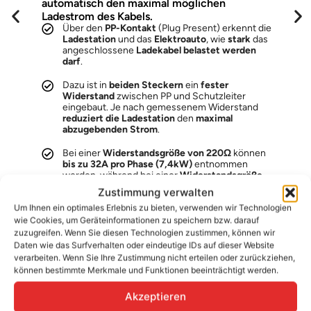
automatisch den maximal möglichen
Ladestrom des Kabels.
Fu
Über den
PP-Kontakt
(Plug Present) erkennt die
Ladestation
und das
Elektroauto
, wie
stark
das
angeschlossene
Ladekabel belastet werden
darf
.
Dazu ist in
beiden Steckern
ein
fester
Widerstand
zwischen PP und Schutzleiter
eingebaut. Je nach gemessenem Widerstand
reduziert die Ladestation
den
maximal
abzugebenden Strom
.
Bei einer
Widerstandsgröße von 220Ω
können
bis zu 32A pro Phase (7,4kW)
entnommen
werden, während bei einer
Widerstandsgröße
von 680Ω
bis zu
20A pro Phase (4,6kW)
Zustimmung verwalten
zulässig sind.
Das Fahrzeug
darf folglich
nicht
Um Ihnen ein optimales Erlebnis zu bieten, verwenden wir Technologien
mehr Strom entnehmen
, als das
Ladekabel
technisch zulässt
.
wie Cookies, um Geräteinformationen zu speichern bzw. darauf
zuzugreifen. Wenn Sie diesen Technologien zustimmen, können wir
Daten wie das Surfverhalten oder eindeutige IDs auf dieser Website
verarbeiten. Wenn Sie Ihre Zustimmung nicht erteilen oder zurückziehen,
können bestimmte Merkmale und Funktionen beeinträchtigt werden.
Robustes und funktionales Design
Akzeptieren