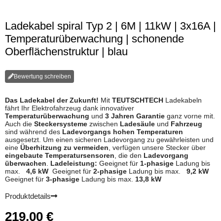
Ladekabel spiral Typ 2 | 6M | 11kW | 3x16A |
Temperaturüberwachung | schonende
Oberflächenstruktur | blau
Bewertung schreiben
Das Ladekabel der Zukunft!
Mit
TEUTSCHTECH
Ladekabeln
fährt Ihr Elektrofahrzeug dank innovativer
Temperaturüberwachung
und
3 Jahren Garantie
ganz vorne mit.
Auch die
Steckersysteme
zwischen
Ladesäule
und
Fahrzeug
sind während des
Ladevorgangs hohen Temperaturen
ausgesetzt. Um einen sicheren Ladevorgang zu gewährleisten und
eine
Überhitzung zu vermeiden
, verfügen unsere Stecker über
eingebaute Temperatursensoren
, die den
Ladevorgang
überwachen
.
Ladeleistung:
Geeignet für
1-phasige
Ladung bis
max.
4,6 kW
Geeignet für
2-phasige
Ladung bis max.
9,2 kW
Geeignet für
3-phasige
Ladung bis max.
13,8 kW
Produktdetails
219,00
€