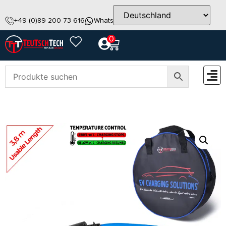
+49 (0)89 200 73 616
WhatsApp
info@teutschtech.com
0
ZUBEH