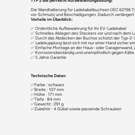
TYP 2 die perfekte Aufbewahrungslösung!
Die Wandhalterung für Ladekabelbuchsen (IEC 62196 Ty
vor Schmutz und Beschädigungen. Dadurch verlängert s
Vorteile im Überblick:
✅ Ordentliche Aufbewahrung für Ihr EV-Ladekabel
✅ Schnelles Ablegen des Steckers vor und nach dem 
✅ Durch das Abdecken der Buchse schützt der Typ-2-S
✅ Ladekupplung lässt sich mit nur einer Hand sicher e
✅ Einfache Montage an der Haus- oder Garagenwand, z. B
✅ Korrosionsbeständig und unempfindlich gegen Kälte 
✅ 5 Jahre Garantie
Technische Daten
✅Farbe : schwarz
✅Breite : 107 mm
✅Höhe : 171 mm
✅Tiefe : 84 mm
✅Gewicht : 291 g
✅Zubehör : 4 Dübel sowie passende Schrauben