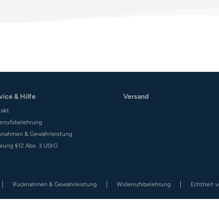
vice & Hilfe
Versand
takt
errufsbelehrung
knahmen & Gewährleistung
ärung §12 Abs. 3 UStG
Rücknahmen & Gewährleistung
Widerrufsbelehrung
Echtheit 