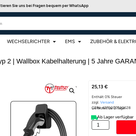
tieren Sie uns bei Fragen bequem per WhatsApp
WECHSELRICHTER
EMS
ZUBEHÖR & ELEKTR
p 2 | Wallbox Kabelhalterung | 5 Jahre GAR
25,13
€
Enthält 0% Steuer
zzgl.
Versand
GTIN: 4270002630628
Lieferzeit:
ca. 2 Tage
Ab Lager verfügbar