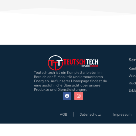
Ser
Kon
Teutschtech ist ein Komplettanbieter im
Wid
Bereich der E-Mobilität und erneuerbaren
Energien. Auf unserer Homepage findest du
Rüc
eine ausführliche Übersicht über unsere
Produkte und Dienstleistungen.
Erkl
AGB
Datenschutz
Impressum