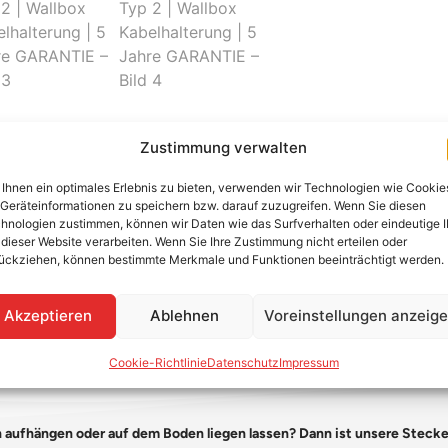
Zustimmung verwalten
Benötigen Sie eine Beratung 
Ihnen ein optimales Erlebnis zu bieten, verwenden wir Technologien wie Cookie
Kontaktieren Sie uns per Telefo
Geräteinformationen zu speichern bzw. darauf zuzugreifen. Wenn Sie diesen
hnologien zustimmen, können wir Daten wie das Surfverhalten oder eindeutige 
+49 (0) 89-200-736-
 dieser Website verarbeiten. Wenn Sie Ihre Zustimmung nicht erteilen oder
ückziehen, können bestimmte Merkmale und Funktionen beeinträchtigt werden.
WhatsApp
Akzeptieren
Ablehnen
Voreinstellungen anzeig
Cookie-Richtlinie
Datenschutz
Impressum
h aufhängen oder auf dem Boden liegen lassen? Dann ist unsere Steck