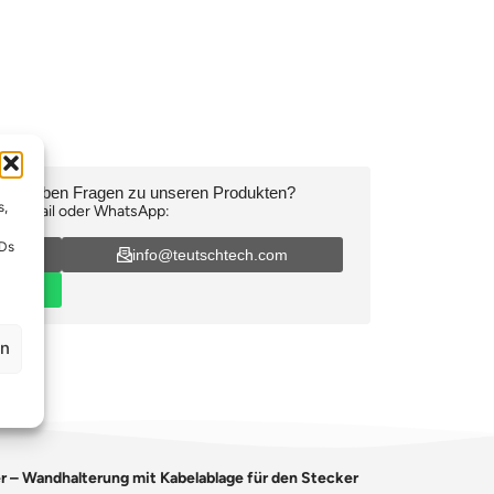
oder haben Fragen zu unseren Produkten?
s,
n, E-Mail oder WhatsApp:
IDs
16
info@teutschtech.com
en
er – Wandhalterung mit Kabelablage für den Stecker