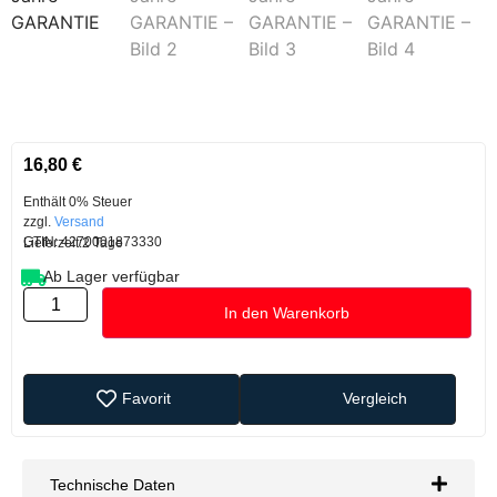
16,80
€
Enthält 0% Steuer
zzgl.
Versand
GTIN: 4270001873330
Lieferzeit:
2 Tage
Ab Lager verfügbar
In den Warenkorb
Favorit
Vergleich
Technische Daten