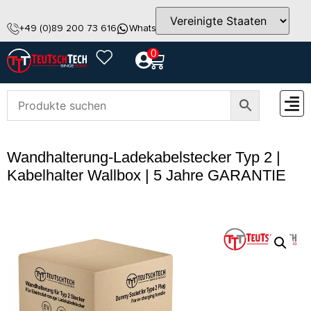
+49 (0)89 200 73 616
WhatsApp
info@teutschtech.com
0
ZUBEH
Wandhalterung-Ladekabelstecker Typ 2 |
Kabelhalter Wallbox | 5 Jahre GARANTIE