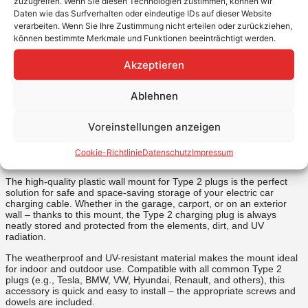
zuzugreifen. Wenn Sie diesen Technologien zustimmen, können wir
Perfect accessories for your wallbox or charging station
Daten wie das Surfverhalten oder eindeutige IDs auf dieser Website
verarbeiten. Wenn Sie Ihre Zustimmung nicht erteilen oder zurückziehen,
Robust and lightweight wall mount made of high-quality plastic for
können bestimmte Merkmale und Funktionen beeinträchtigt werden.
Type 2 charging cables – ideal for safe, space-saving, and tidy
storage of charging plugs on the house wall, in the garage, or
carport. Reliably protects the plug from dirt, weather, and UV
Akzeptieren
radiation.
Weatherproof, UV-resistant, and suitable for indoor and outdoor
Ablehnen
use.
Compatible with all common Type 2 plugs for electric vehicles.
Quick and easy installation.
Voreinstellungen anzeigen
If you’re tired of temporarily hanging your EV charging cable or
leaving it lying on the floor, our EV wall mount for the Type 2
Cookie-Richtlinie
Datenschutz
Impressum
connector is the perfect storage solution!
The high-quality plastic wall mount for Type 2 plugs is the perfect
solution for safe and space-saving storage of your electric car
charging cable. Whether in the garage, carport, or on an exterior
wall – thanks to this mount, the Type 2 charging plug is always
neatly stored and protected from the elements, dirt, and UV
radiation.
The weatherproof and UV-resistant material makes the mount ideal
for indoor and outdoor use. Compatible with all common Type 2
plugs (e.g., Tesla, BMW, VW, Hyundai, Renault, and others), this
accessory is quick and easy to install – the appropriate screws and
dowels are included.