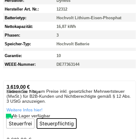
Hersteller:
Dyness
Hersteller Art. Nr.:
12312
Batterietyp:
Hochvolt Lithium-Eisen-Phosphat
Nettokapazität:
16,87 kWh
Phasen:
3
Speicher-Typ:
Hochvolt Batterie
Garantie:
10
WEEE-Nummer:
DE77363144
3.619,00
€
Klicken Sie hier, um Preise inkl. gesetzlicher Mehrwertsteuer
Lieferzeit:
ca. 7 Tage
(MwSt.) für B2B-Kunden und Nichtberechtigte gemäß § 12 Abs.
3 UStG anzuzeigen.
Weitere Infos hier!
Ab Lager verfügbar
Steuerfrei
Steuerpflichtig