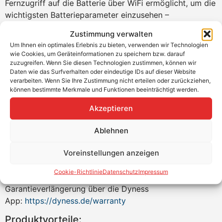
Fernzugriff auf die Batterie über WiFi ermöglicht, um die
wichtigsten Batterieparameter einzusehen –
Ladezustand, Kapazität, Spannung des gesamten
Zustimmung verwalten
Batteriepacks, Temperatur und aktueller Wert des
Um Ihnen ein optimales Erlebnis zu bieten, verwenden wir Technologien
Entladestroms und andere Parameter, die für die
wie Cookies, um Geräteinformationen zu speichern bzw. darauf
Ferndiagnose wichtig sind. Der Fernzugriff ist über eine
zuzugreifen. Wenn Sie diesen Technologien zustimmen, können wir
Daten wie das Surfverhalten oder eindeutige IDs auf dieser Website
Handy-App (Android, IOS) oder über einen Webbrowser
verarbeiten. Wenn Sie Ihre Zustimmung nicht erteilen oder zurückziehen,
von einem Computer aus möglich. Dank des WiFi-
können bestimmte Merkmale und Funktionen beeinträchtigt werden.
Zugangs kann die BDU aus der Ferne mit der neuesten
Akzeptieren
Firmware-Version geladen werden, was zu einer
besseren Stabilität der Kommunikation zwischen der
Ablehnen
Batterie und dem Wechselrichter beiträgt und
verhindert, dass sich der Wechselrichter von der
Voreinstellungen anzeigen
Batterie trennt, wenn der SOC auf einen Wert unterhalb
des Schwellenwerts fällt.
Cookie-Richtlinie
Datenschutz
Impressum
Garantieverlängerung über die Dyness
App:
https://dyness.de/warranty
Produktvorteile: