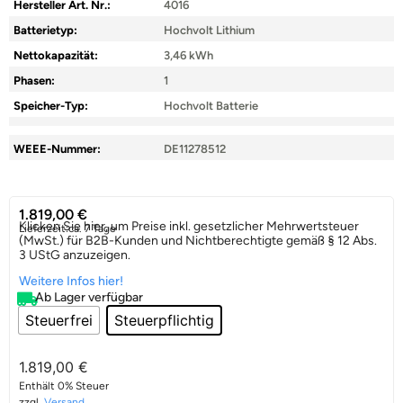
Hersteller Art. Nr.:
4016
Batterietyp:
Hochvolt Lithium
Nettokapazität:
3,46 kWh
Phasen:
1
Speicher-Typ:
Hochvolt Batterie
WEEE-Nummer:
DE11278512
1.819,00
€
Klicken Sie hier, um Preise inkl. gesetzlicher Mehrwertsteuer
Lieferzeit:
ca. 7 Tage
(MwSt.) für B2B-Kunden und Nichtberechtigte gemäß § 12 Abs.
3 UStG anzuzeigen.
Weitere Infos hier!
Ab Lager verfügbar
Steuerfrei
Steuerpflichtig
1.819,00
€
Enthält 0% Steuer
zzgl.
Versand