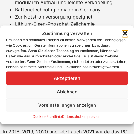
modularen Aufbau und leichte Verkabelung
Batterietechnologie made in Germany
Zur Notstromversorgung geeignet
Lithium-Eisen-Phosphat Zellchemie
Deutsches Batterie Management System
Zustimmung verwalten
10 Jahre Zeitwertersatzgarantie
Um Ihnen ein optimales Erlebnis zu bieten, verwenden wir Technologien
wie Cookies, um Geräteinformationen zu speichern bzw. darauf
Produkteigenschaften RCT Power Battery
zuzugreifen. Wenn Sie diesen Technologien zustimmen, können wir
3.8
Daten wie das Surfverhalten oder eindeutige IDs auf dieser Website
verarbeiten. Wenn Sie Ihre Zustimmung nicht erteilen oder zurückziehen,
3,5 kWh nutzbare Speicherkapazität
können bestimmte Merkmale und Funktionen beeinträchtigt werden.
3,1 kW maximale Entladeleistung
Akzeptieren
Maß: 620 x 340 x 340 mm (HxBxT)
Gewicht: 54,0 kg
Ablehnen
Betriebstemperatur: +5°C bis 40°C
IP 42
Voreinstellungen anzeigen
10 Jahre Produktgarantie
Cookie-Richtlinie
Datenschutz
Impressum
Fazit
In 2018, 2019, 2020 und jetzt auch 2021 wurde das RCT