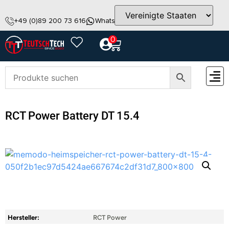
+49 (0)89 200 73 616
WhatsApp
info@teutschtech.com
0
ZUBEH
RCT Power Battery DT 15.4
Hersteller:
RCT Power