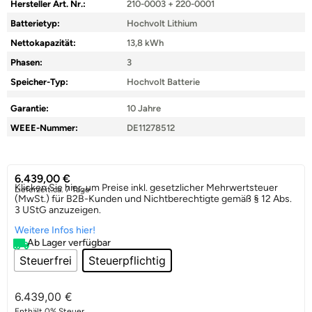
Hersteller Art. Nr.:
210-0003 + 220-0001
Batterietyp:
Hochvolt Lithium
Nettokapazität:
13,8 kWh
Phasen:
3
Speicher-Typ:
Hochvolt Batterie
Garantie:
10 Jahre
WEEE-Nummer:
DE11278512
6.439,00
€
Klicken Sie hier, um Preise inkl. gesetzlicher Mehrwertsteuer
Lieferzeit:
ca. 7 Tage
(MwSt.) für B2B-Kunden und Nichtberechtigte gemäß § 12 Abs.
3 UStG anzuzeigen.
Weitere Infos hier!
Ab Lager verfügbar
Steuerfrei
Steuerpflichtig
6.439,00
€
Enthält 0% Steuer