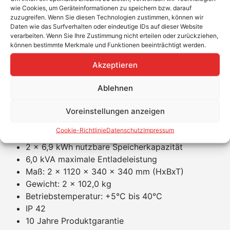
Produktvorteile RCT Power Battery
wie Cookies, um Geräteinformationen zu speichern bzw. darauf
zuzugreifen. Wenn Sie diesen Technologien zustimmen, können wir
Skalierbar und erweiterungsfähig
Daten wie das Surfverhalten oder eindeutige IDs auf dieser Website
Einfacher Transport und Installation durch
verarbeiten. Wenn Sie Ihre Zustimmung nicht erteilen oder zurückziehen,
können bestimmte Merkmale und Funktionen beeinträchtigt werden.
modularen Aufbau und leichte Verkabelung
Netzersatzversorgung mit dem optionalen RCT
Akzeptieren
Power Switch möglich
Lithium-Eisen-Phosphat Zellchemie
Ablehnen
Deutsches Batterie Management System
Voreinstellungen anzeigen
Produkteigenschaften RCT Power Battery
DT 15.4
Cookie-Richtlinie
Datenschutz
Impressum
2 x 6,9 kWh nutzbare Speicherkapazität
6,0 kVA maximale Entladeleistung
Maß: 2 x 1120 x 340 x 340 mm (HxBxT)
Gewicht: 2 x 102,0 kg
Betriebstemperatur: +5°C bis 40°C
IP 42
10 Jahre Produktgarantie