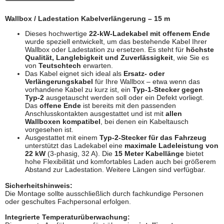
Wallbox / Ladestation Kabelverlängerung – 15 m
Dieses hochwertige
22-kW-Ladekabel mit offenem Ende
wurde speziell entwickelt, um das bestehende Kabel Ihrer
Wallbox oder Ladestation zu ersetzen. Es steht für
höchste
Qualität, Langlebigkeit und Zuverlässigkeit
, wie Sie es
von
Teutschtech
erwarten.
Das Kabel eignet sich ideal als
Ersatz- oder
Verlängerungskabel
für Ihre Wallbox – etwa wenn das
vorhandene Kabel zu kurz ist, ein
Typ-1-Stecker gegen
Typ-2
ausgetauscht werden soll oder ein Defekt vorliegt.
Das
offene Ende
ist bereits mit den passenden
Anschlusskontakten ausgestattet und ist mit
allen
Wallboxen kompatibel
, bei denen ein Kabeltausch
vorgesehen ist.
Ausgestattet mit einem
Typ-2-Stecker für das Fahrzeug
unterstützt das Ladekabel eine
maximale Ladeleistung von
22 kW
(3-phasig, 32 A). Die
15 Meter Kabellänge
bietet
hohe Flexibilität und komfortables Laden auch bei größerem
Abstand zur Ladestation. Weitere Längen sind verfügbar.
Sicherheits­hinweis:
Die Montage sollte ausschließlich durch fachkundige Personen
oder geschultes Fachpersonal erfolgen.
Integrierte Temperaturüberwachung: