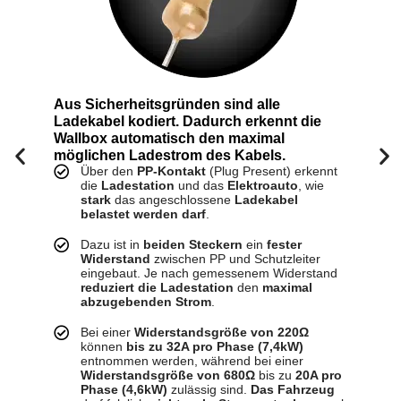
Aus Sicherheitsgründen sind alle
Ladekabel kodiert. Dadurch erkennt die
Wallbox automatisch den maximal
möglichen Ladestrom des Kabels.
F
Über den
PP-Kontakt
(Plug Present) erkennt
die
Ladestation
und das
Elektroauto
, wie
stark
das angeschlossene
Ladekabel
belastet werden darf
.
Dazu ist in
beiden Steckern
ein
fester
Widerstand
zwischen PP und Schutzleiter
eingebaut. Je nach gemessenem Widerstand
reduziert die Ladestation
den
maximal
abzugebenden Strom
.
Bei einer
Widerstandsgröße von 220Ω
können
bis zu 32A pro Phase (7,4kW)
entnommen werden, während bei einer
Widerstandsgröße von 680Ω
bis zu
20A pro
Phase (4,6kW)
zulässig sind.
Das Fahrzeug