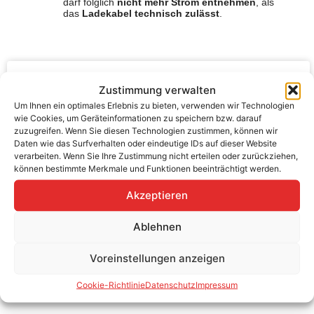
darf folglich
nicht mehr Strom entnehmen
, als
das
Ladekabel technisch zulässt
.
Robustes und funktionales Design
Zustimmung verwalten
Um Ihnen ein optimales Erlebnis zu bieten, verwenden wir Technologien
wie Cookies, um Geräteinformationen zu speichern bzw. darauf
Integrierte Schutzkappen
zuzugreifen. Wenn Sie diesen Technologien zustimmen, können wir
Daten wie das Surfverhalten oder eindeutige IDs auf dieser Website
verarbeiten. Wenn Sie Ihre Zustimmung nicht erteilen oder zurückziehen,
Ladekabelaufbau für Ladeleistungen von 7,4 kW, 11
können bestimmte Merkmale und Funktionen beeinträchtigt werden.
kW und 22 kW.
Akzeptieren
Ablehnen
Voreinstellungen anzeigen
Passendes Zubehör
Cookie-Richtlinie
Datenschutz
Impressum