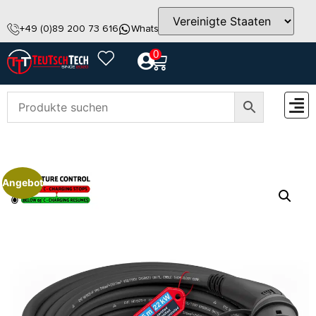
+49 (0)89 200 73 616
WhatsApp
info@teutschtech.com
0
ZUBEH
Angebot