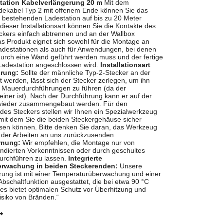
tation Kabelverlängerung 20 m
Mit dem
dekabel Typ 2 mit offenem Ende können Sie das
 bestehenden Ladestation auf bis zu 20 Meter
 dieser Installationsart können Sie die Kontakte des
ckers einfach abtrennen und an der Wallbox
s Produkt eignet sich sowohl für die Montage an
destationen als auch für Anwendungen, bei denen
durch eine Wand geführt werden muss und der fertige
Ladestation angeschlossen wird.
Installationsart
rung:
Sollte der männliche Typ-2-Stecker an der
t werden, lässt sich der Stecker zerlegen, um ihn
h Mauerdurchführungen zu führen (da der
iner ist). Nach der Durchführung kann er auf der
wieder zusammengebaut werden. Für den
s Steckers stellen wir Ihnen ein Spezialwerkzeug
mit dem Sie die beiden Steckergehäuse sicher
n können. Bitte denken Sie daran, das Werkzeug
 der Arbeiten an uns zurückzusenden.
rnung:
Wir empfehlen, die Montage nur von
ndierten Vorkenntnissen oder durch geschultes
urchführen zu lassen.
Integrierte
rwachung in beiden Steckerenden:
Unsere
rung ist mit einer Temperaturüberwachung und einer
bschaltfunktion ausgestattet, die bei etwa 90 °C
Dies bietet optimalen Schutz vor Überhitzung und
Risiko von Bränden.“