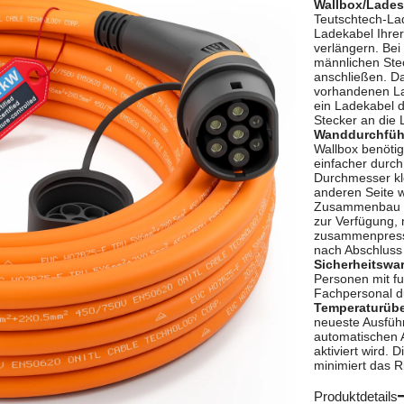
Wallbox/Lades
Teutschtech-La
Ladekabel Ihrer
verlängern. Bei
männlichen Ste
anschließen. Da
vorhandenen La
ein Ladekabel 
Stecker an die 
Wanddurchfüh
Wallbox benötig
einfacher durc
Durchmesser kle
anderen Seite 
Zusammenbau de
zur Verfügung, 
zusammenpresse
nach Abschluss
Sicherheitswa
Personen mit fu
Fachpersonal d
Temperaturübe
neueste Ausfüh
automatischen A
aktiviert wird. 
minimiert das 
Produktdetails