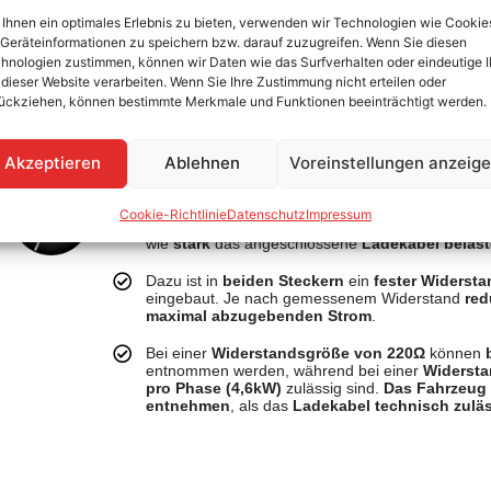
W
Ihnen ein optimales Erlebnis zu bieten, verwenden wir Technologien wie Cookie
Geräteinformationen zu speichern bzw. darauf zuzugreifen. Wenn Sie diesen
hnologien zustimmen, können wir Daten wie das Surfverhalten oder eindeutige 
 dieser Website verarbeiten. Wenn Sie Ihre Zustimmung nicht erteilen oder
ückziehen, können bestimmte Merkmale und Funktionen beeinträchtigt werden.
Akzeptieren
Ablehnen
Voreinstellungen anzeig
Aus Sicherheitsgründen sind alle Ladekabel k
Wallbox automatisch den maximal möglichen
Cookie-Richtlinie
Datenschutz
Impressum
Über den
PP-Kontakt
(Plug Present) erkennt die
wie
stark
das angeschlossene
Ladekabel belast
Dazu ist in
beiden Steckern
ein
fester Widerst
eingebaut. Je nach gemessenem Widerstand
red
maximal abzugebenden Strom
.
Bei einer
Widerstandsgröße von 220Ω
können
entnommen werden, während bei einer
Widerst
pro Phase (4,6kW)
zulässig sind.
Das Fahrzeug
entnehmen
, als das
Ladekabel technisch zulä