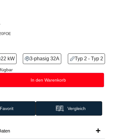
.
220FOE
22 kW
3-phasig 32A
Typ 2 - Typ 2
fügbar
In den Warenkorb
Favorit
Vergleich
Daten