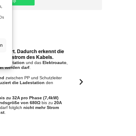
hatsApp
s,
IDs
en
odiert. Dadurch erkennt die
Funktion d
Der
The
 Ladestrom des Kabels.
währen
Ladestation
und das
Elektroauto
,
et werden darf
.
Sollte d
sich er
and
zwischen PP und Schutzleiter
unterbr
uziert die Ladestation
den
Sobald 
Ladevo
bis zu 32A pro Phase (7,4kW)
andsgröße von 680Ω
bis zu
20A
darf folglich
nicht mehr Strom
sst
.