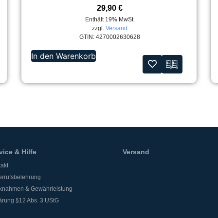
29,90
€
Enthält 19% MwSt.
zzgl.
Versand
GTIN: 4270002630628
In den Warenkorb
vice & Hilfe
Versand
akt
rrufsbelehrung
knahmen & Gewährleistung
ärung §12 Abs. 3 UStG