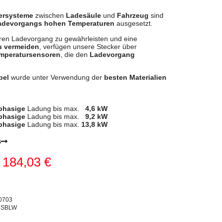
ersysteme
zwischen
Ladesäule
und
Fahrzeug
sind
devorgangs hohen Temperaturen
ausgesetzt.
ren Ladevorgang zu gewährleisten und eine
u vermeiden
, verfügen unsere Stecker über
mperatursensoren
, die den
Ladevorgang
bel
wurde unter Verwendung der
besten Materialien
phasige
Ladung bis max.
4,6 kW
phasige
Ladung bis max.
9,2 kW
phasige
Ladung bis max.
13,8 kW
s
184,03
€
0703
06SBLW