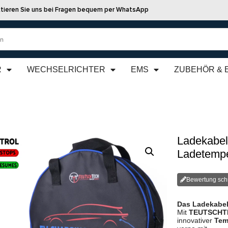
tieren Sie uns bei Fragen bequem per WhatsApp
R
WECHSELRICHTER
EMS
ZUBEHÖR & 
Ladekabel 
Ladetempe
Bewertung sch
Das Ladekabel
Mit
TEUTSCH
innovativer
Tem