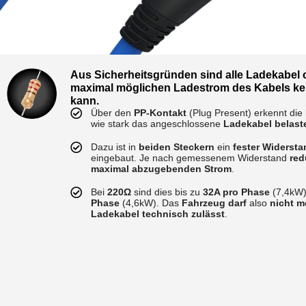
Aus Sicherheitsgründen sind alle Ladekabel c
maximal möglichen Ladestrom des Kabels k
kann.
Über den
PP-Kontakt
(Plug Present) erkennt die
wie stark das angeschlossene
Ladekabel belast
Dazu ist in
beiden Steckern
ein
fester Widerst
eingebaut. Je nach gemessenem Widerstand
red
maximal abzugebenden Strom
.
Bei
220Ω
sind dies bis zu
32A pro Phase
(7,4kW)
Phase
(4,6kW). Das
Fahrzeug darf
also
nicht 
Ladekabel technisch zulässt
.