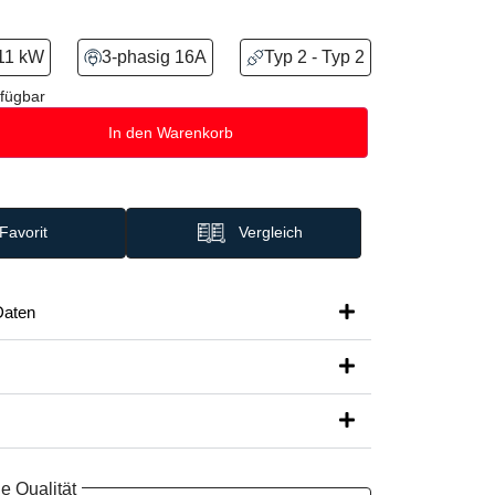
11 kW
3-phasig 16A
Typ 2 - Typ 2
fügbar
In den Warenkorb
Favorit
Vergleich
Daten
e Qualität