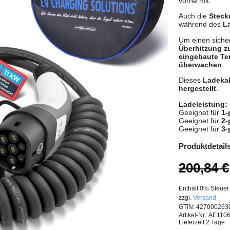
vorne mit.
Auch die
Steck
während des
La
Um einen siche
Überhitzung z
eingebaute Te
überwachen
.
Dieses
Ladeka
hergestellt
.
Ladeleistung:
Geeignet für
1-
Geeignet für
2-
Geeignet für
3-
Produktdetail
200,84
€
Enthält 0% Steuer
zzgl.
Versand
GTIN: 427000263
Artikel-Nr.: AE11
Lieferzeit:
2 Tage