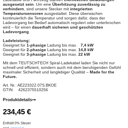
ausgesetzt sein
. Um eine
Überhitzung zuverlässig zu
verhindern
, sind unsere Stecker mit
integrierten
Temperatursensoren
ausgestattet. Diese überwachen
kontinuierlich die Temperatur und sorgen dafür, dass der
Ladevorgang bei Bedarf automatisch reguliert oder unterbrochen
wird – für einen
dauerhaft sicheren und geschützten
Ladevorgang
.
Ladeleistung:
Geeignet für
1-phasige
Ladung bis max.
7,4 kW
Geeignet für
2-phasige
Ladung bis max.
14,8 kW
Geeignet für
3-phasige
Ladung bis max.
22 kW
Mit dem TEUTSCHTECH Spiral-Ladekabel laden Sie nicht nur
schnell und effizient, sondern auch mit dem beruhigenden Gefühl
maximaler Sicherheit und langlebiger Qualität –
Made for the
Future.
Art. Nr.: AE223322.07S.BKOE
GTIN: 4262375510256
Produktdetails
234,45
€
Enthält 0% Steuer