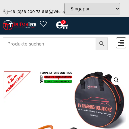
+49 (0)89 200 73 616
WhatsApp
info@teutschtech.com
0
ZUBEH