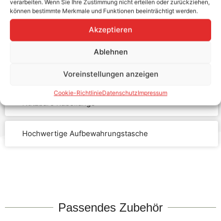
Robustes und funktionales Design
verarbeiten. Wenn Sie Ihre Zustimmung nicht erteilen oder zurückziehen,
können bestimmte Merkmale und Funktionen beeinträchtigt werden.
Akzeptieren
Integrierte Schutzkappen
Ablehnen
Ladekabelaufbau für Ladeleistungen von 7,4 kW, 11
kW und 22 kW.
Voreinstellungen anzeigen
Cookie-Richtlinie
Datenschutz
Impressum
Nutzbare Kabellänge
Hochwertige Aufbewahrungstasche
Passendes Zubehör