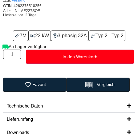
zzgl.
Versand
GTIN: 4262375510256
Artikel-Nr.: AE227SOE
Lieferzeit:
ca. 2 Tage
7M
22 kW
3-phasig 32A
Typ 2 - Typ 2
Ab Lager verfügbar
In den Warenkorb
Favorit
Vergleich
Technische Daten
Lieferumfang
Downloads