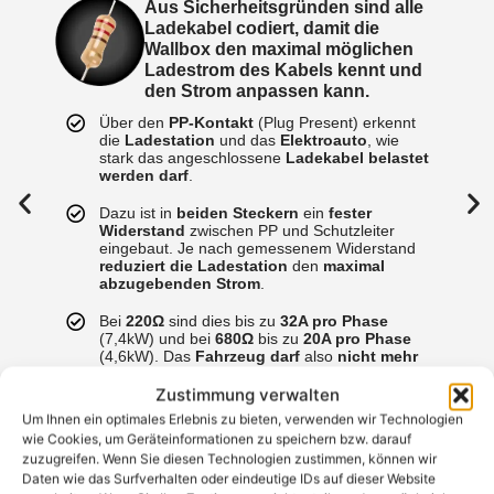
Aus Sicherheitsgründen sind alle
Ladekabel codiert, damit die
Wallbox den maximal möglichen
Ladestrom des Kabels kennt und
den Strom anpassen kann.
Über den
PP-Kontakt
(Plug Present) erkennt
die
Ladestation
und das
Elektroauto
, wie
stark das angeschlossene
Ladekabel belastet
werden darf
.
Dazu ist in
beiden Steckern
ein
fester
Widerstand
zwischen PP und Schutzleiter
eingebaut. Je nach gemessenem Widerstand
reduziert die Ladestation
den
maximal
abzugebenden Strom
.
Bei
220Ω
sind dies bis zu
32A pro Phase
(7,4kW) und bei
680Ω
bis zu
20A pro Phase
(4,6kW). Das
Fahrzeug darf
also
nicht mehr
Strom entnehmen
, als das
Ladekabel
technisch zulässt
.
Zustimmung verwalten
Um Ihnen ein optimales Erlebnis zu bieten, verwenden wir Technologien
wie Cookies, um Geräteinformationen zu speichern bzw. darauf
zuzugreifen. Wenn Sie diesen Technologien zustimmen, können wir
Daten wie das Surfverhalten oder eindeutige IDs auf dieser Website