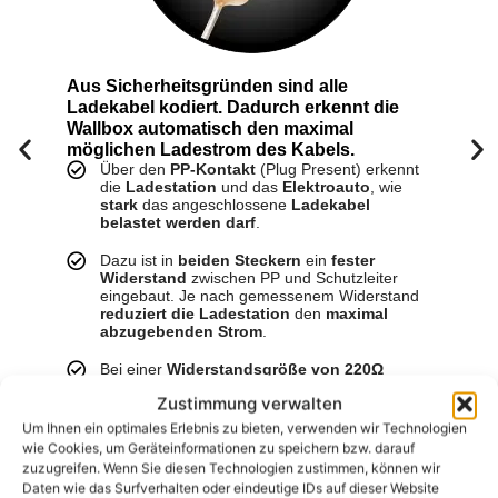
Aus Sicherheitsgründen sind alle
Ladekabel kodiert. Dadurch erkennt die
Wallbox automatisch den maximal
möglichen Ladestrom des Kabels.
F
Über den
PP-Kontakt
(Plug Present) erkennt
die
Ladestation
und das
Elektroauto
, wie
stark
das angeschlossene
Ladekabel
belastet werden darf
.
Dazu ist in
beiden Steckern
ein
fester
Widerstand
zwischen PP und Schutzleiter
eingebaut. Je nach gemessenem Widerstand
reduziert die Ladestation
den
maximal
abzugebenden Strom
.
Bei einer
Widerstandsgröße von 220Ω
können
bis zu 32A pro Phase (7,4kW)
Zustimmung verwalten
entnommen werden, während bei einer
Widerstandsgröße von 680Ω
bis zu
20A pro
Um Ihnen ein optimales Erlebnis zu bieten, verwenden wir Technologien
Phase (4,6kW)
zulässig sind.
Das Fahrzeug
wie Cookies, um Geräteinformationen zu speichern bzw. darauf
darf folglich
nicht mehr Strom entnehmen
, als
zuzugreifen. Wenn Sie diesen Technologien zustimmen, können wir
das
Ladekabel technisch zulässt
.
Daten wie das Surfverhalten oder eindeutige IDs auf dieser Website