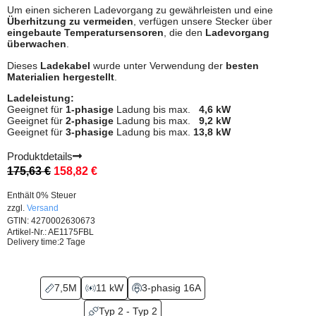
Um einen sicheren Ladevorgang zu gewährleisten und eine
Überhitzung zu vermeiden
, verfügen unsere Stecker über
eingebaute Temperatursensoren
, die den
Ladevorgang
überwachen
.
Dieses
Ladekabel
wurde unter Verwendung der
besten
Materialien
hergestellt
.
Ladeleistung:
Geeignet für
1-phasige
Ladung bis max.
4,6 kW
Geeignet für
2-phasige
Ladung bis max.
9,2 kW
Geeignet für
3-phasige
Ladung bis max.
13,8 kW
Produktdetails
175,63
€
158,82
€
Enthält 0% Steuer
zzgl.
Versand
GTIN: 4270002630673
Artikel-Nr.: AE1175FBL
Delivery time:
2 Tage
7,5M
11 kW
3-phasig 16A
Typ 2 - Typ 2