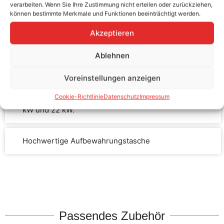
verarbeiten. Wenn Sie Ihre Zustimmung nicht erteilen oder zurückziehen,
können bestimmte Merkmale und Funktionen beeinträchtigt werden.
Akzeptieren
Robustes und funktionales Design
Ablehnen
Integrierte Schutzkappen
Voreinstellungen anzeigen
Cookie-Richtlinie
Datenschutz
Impressum
Ladekabelaufbau für Ladeleistungen von 7,4 kW, 11
kW und 22 kW.
Hochwertige Aufbewahrungstasche
Passendes Zubehör