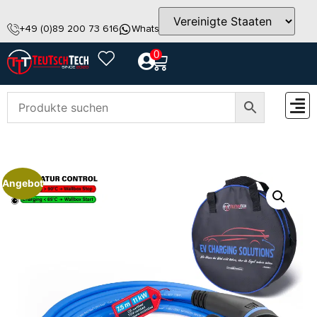
+49 (0)89 200 73 616
WhatsApp
info@teutschtech.com
0
ZUBEH
Angebot