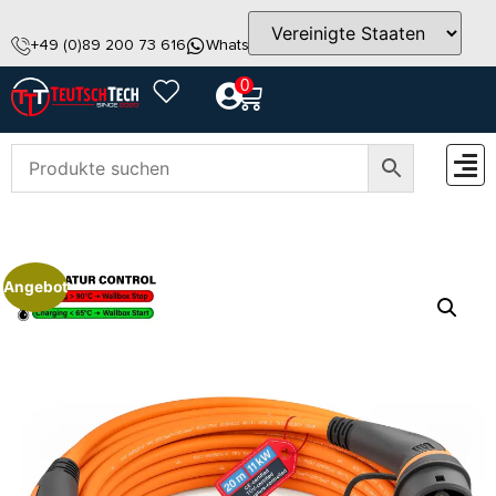
+49 (0)89 200 73 616
WhatsApp
info@teutschtech.com
0
ZUBEH
Angebot