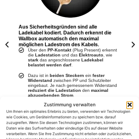
Aus Sicherheitsgründen sind alle
Ladekabel kodiert. Dadurch erkennt die
Wallbox automatisch den maximal
möglichen Ladestrom des Kabels.
F
Über den
PP-Kontakt
(Plug Present) erkennt
die
Ladestation
und das
Elektroauto
, wie
stark
das angeschlossene
Ladekabel
belastet werden darf
.
Dazu ist in
beiden Steckern
ein
fester
Widerstand
zwischen PP und Schutzleiter
eingebaut. Je nach gemessenem Widerstand
reduziert die Ladestation
den
maximal
abzugebenden Strom
.
Zustimmung verwalten
Bei einer
Widerstandsgröße von 220Ω
können
bis zu 32A pro Phase (7,4kW)
Um Ihnen ein optimales Erlebnis zu bieten, verwenden wir Technologien
entnommen werden, während bei einer
wie Cookies, um Geräteinformationen zu speichern bzw. darauf
Widerstandsgröße von 680Ω
bis zu
20A pro
zuzugreifen. Wenn Sie diesen Technologien zustimmen, können wir
Phase (4,6kW)
zulässig sind.
Das Fahrzeug
Daten wie das Surfverhalten oder eindeutige IDs auf dieser Website
darf folglich
nicht mehr Strom entnehmen
, als
verarbeiten. Wenn Sie Ihre Zustimmung nicht erteilen oder zurückziehen,
das
Ladekabel technisch zulässt
.