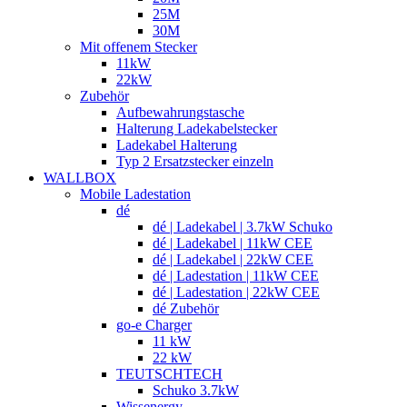
25M
30M
Mit offenem Stecker
11kW
22kW
Zubehör
Aufbewahrungstasche
Halterung Ladekabelstecker
Ladekabel Halterung
Typ 2 Ersatzstecker einzeln
WALLBOX
Mobile Ladestation
dé
dé | Ladekabel | 3.7kW Schuko
dé | Ladekabel | 11kW CEE
dé | Ladekabel | 22kW CEE
dé | Ladestation | 11kW CEE
dé | Ladestation | 22kW CEE
dé Zubehör
go-e Charger
11 kW
22 kW
TEUTSCHTECH
Schuko 3.7kW
Wissenergy