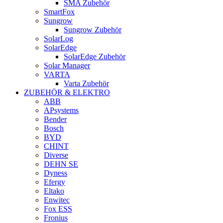
SMA Zubehör
SmartFox
Sungrow
Sungrow Zubehör
SolarLog
SolarEdge
SolarEdge Zubehör
Solar Manager
VARTA
Varta Zubehör
ZUBEHÖR & ELEKTRO
ABB
APsystems
Bender
Bosch
BYD
CHINT
Diverse
DEHN SE
Dyness
Efergy
Eltako
Enwitec
Fox ESS
Fronius