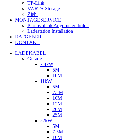
TP-Link
VARTA Storage
Ziehl
MONTAGESERVICE
Photovoltaik Angebot einholen
Ladestation Installation
RATGEBER
KONTAKT
LADEKABEL
Gerade
7.4kW
5M
10M
11kW
5M
7.5M
10M
15M
20M
25M
22kW
5M
7.5M
10M