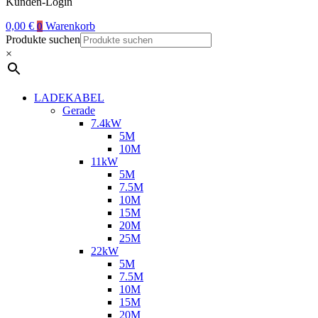
Kunden-Login
0,00
€
Warenkorb
0
Produkte suchen
×
LADEKABEL
Gerade
7.4kW
5M
10M
11kW
5M
7.5M
10M
15M
20M
25M
22kW
5M
7.5M
10M
15M
20M