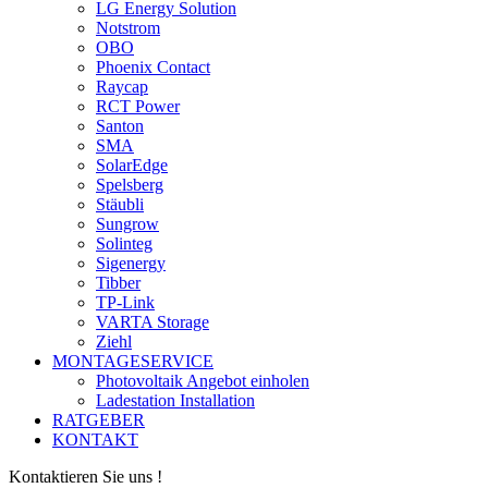
LG Energy Solution
Notstrom
OBO
Phoenix Contact
Raycap
RCT Power
Santon
SMA
SolarEdge
Spelsberg
Stäubli
Sungrow
Solinteg
Sigenergy
Tibber
TP-Link
VARTA Storage
Ziehl
MONTAGESERVICE
Photovoltaik Angebot einholen
Ladestation Installation
RATGEBER
KONTAKT
Kontaktieren Sie uns !