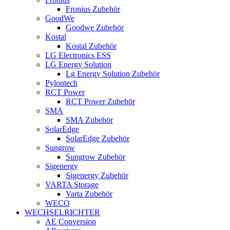
Fronius Zubehör
GoodWe
Goodwe Zubehör
Kostal
Kostal Zubehör
LG Electronics ESS
LG Energy Solution
Lg Energy Solution Zubehör
Pylontech
RCT Power
RCT Power Zubehör
SMA
SMA Zubehör
SolarEdge
SolarEdge Zubehör
Sungrow
Sungrow Zubehör
Sigenergy
Sigenergy Zubehör
VARTA Storage
Varta Zubehör
WECO
WECHSELRICHTER
AE Conversion