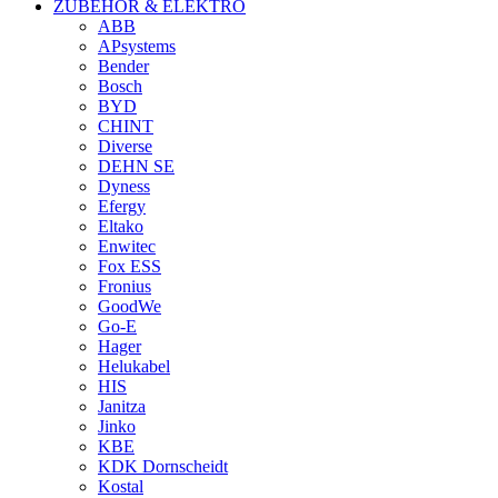
ZUBEHÖR & ELEKTRO
ABB
APsystems
Bender
Bosch
BYD
CHINT
Diverse
DEHN SE
Dyness
Efergy
Eltako
Enwitec
Fox ESS
Fronius
GoodWe
Go-E
Hager
Helukabel
HIS
Janitza
Jinko
KBE
KDK Dornscheidt
Kostal