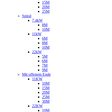
15M
20M
25M
Spiral
7.4kW
8M
10M
11kW
6M
8M
10M
22kW
5M
6M
7M
9M
Mit offenem Ende
11KW
10M
15M
20M
25M
30M
22KW
10M