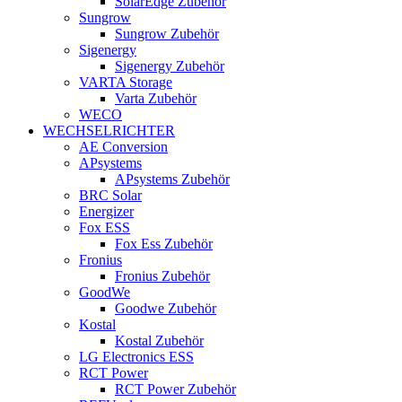
SolarEdge Zubehör
Sungrow
Sungrow Zubehör
Sigenergy
Sigenergy Zubehör
VARTA Storage
Varta Zubehör
WECO
WECHSELRICHTER
AE Conversion
APsystems
APsystems Zubehör
BRC Solar
Energizer
Fox ESS
Fox Ess Zubehör
Fronius
Fronius Zubehör
GoodWe
Goodwe Zubehör
Kostal
Kostal Zubehör
LG Electronics ESS
RCT Power
RCT Power Zubehör