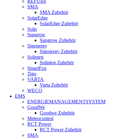
REFUsol
SMA
SMA Zubehör
SolarEdge
SolarEdge Zubehör
Solis
Sungrow
Sungrow Zubehör
Sigenergy
Sigenergy Zubehör
Solinteg
Solinteg Zubehör
SmartFox
Tigo
VARTA
Varta Zubehör
WECO
EMS
ENERGIEMANAGEMENTSYSTEM
GoodWe
Goodwe Zubehör
Meteocontrol
RCT Power
RCT Power Zubehör
SMA