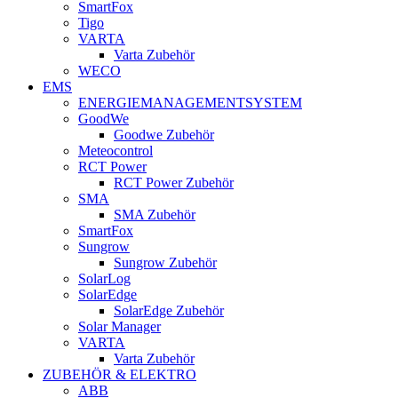
SmartFox
Tigo
VARTA
Varta Zubehör
WECO
EMS
ENERGIEMANAGEMENTSYSTEM
GoodWe
Goodwe Zubehör
Meteocontrol
RCT Power
RCT Power Zubehör
SMA
SMA Zubehör
SmartFox
Sungrow
Sungrow Zubehör
SolarLog
SolarEdge
SolarEdge Zubehör
Solar Manager
VARTA
Varta Zubehör
ZUBEHÖR & ELEKTRO
ABB