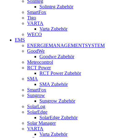
Solinteg
Solinteg Zubehör
SmartFox
Tigo
VARTA
Varta Zubehör
WECO
EMS
ENERGIEMANAGEMENTSYSTEM
GoodWe
Goodwe Zubehör
Meteocontrol
RCT Power
RCT Power Zubehör
SMA
SMA Zubehör
SmartFox
Sungrow
Sungrow Zubehör
SolarLog
SolarEdge
SolarEdge Zubehör
Solar Manager
VARTA
Varta Zubehör