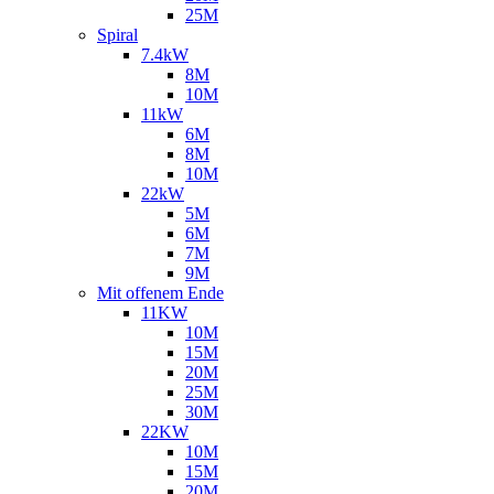
25M
Spiral
7.4kW
8M
10M
11kW
6M
8M
10M
22kW
5M
6M
7M
9M
Mit offenem Ende
11KW
10M
15M
20M
25M
30M
22KW
10M
15M
20M