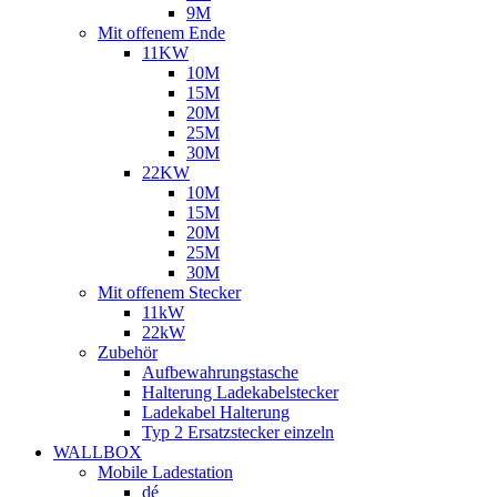
9M
Mit offenem Ende
11KW
10M
15M
20M
25M
30M
22KW
10M
15M
20M
25M
30M
Mit offenem Stecker
11kW
22kW
Zubehör
Aufbewahrungstasche
Halterung Ladekabelstecker
Ladekabel Halterung
Typ 2 Ersatzstecker einzeln
WALLBOX
Mobile Ladestation
dé