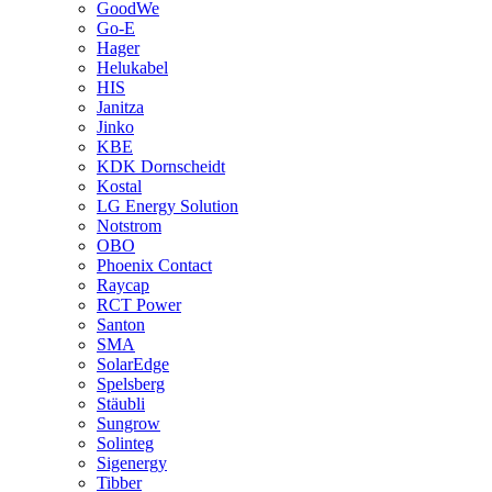
GoodWe
Go-E
Hager
Helukabel
HIS
Janitza
Jinko
KBE
KDK Dornscheidt
Kostal
LG Energy Solution
Notstrom
OBO
Phoenix Contact
Raycap
RCT Power
Santon
SMA
SolarEdge
Spelsberg
Stäubli
Sungrow
Solinteg
Sigenergy
Tibber