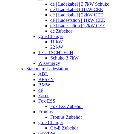
dé | Ladekabel | 3.7kW Schuko
dé | Ladekabel | 11kW CEE
dé | Ladekabel | 22kW CEE
dé | Ladestation | 11kW CEE
dé | Ladestation | 22kW CEE
dé Zubehör
go-e Charger
11 kW
22 kW
TEUTSCHTECH
Schuko 3.7kW
Wissenergy
Stationäre Ladestation
ABL
BESEN
BMW
dé
Easee
Fox ESS
Fox Ess Zubehör
Fronius
Fronius Zubehör
go-e Charger
Go-E Zubehör
GoodWe