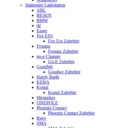
Stationäre Ladestation
ABL
BESEN
BMW
dé
Easee
Fox ESS
Fox Ess Zubehör
Fronius
Fronius Zubehör
go-e Charger
Go-E Zubehör
GoodWe
Goodwe Zubehör
Hardy Barth
KEBA
Kostal
Kostal Zubehör
Mennekes
ONEPOLE
Phoenix Contact
Phoenix Contact Zubehör
Reev
SMA