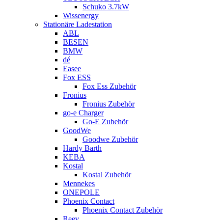
Schuko 3.7kW
Wissenergy
Stationäre Ladestation
ABL
BESEN
BMW
dé
Easee
Fox ESS
Fox Ess Zubehör
Fronius
Fronius Zubehör
go-e Charger
Go-E Zubehör
GoodWe
Goodwe Zubehör
Hardy Barth
KEBA
Kostal
Kostal Zubehör
Mennekes
ONEPOLE
Phoenix Contact
Phoenix Contact Zubehör
Reev