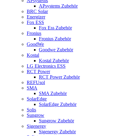
APsystems
APsystems Zubehör
BRC Solar
Energizer
Fox ESS
Fox Ess Zubehör
Fronius
Fronius Zubehör
GoodWe
Goodwe Zubehör
Kostal
Kostal Zubehör
LG Electronics ESS
RCT Power
RCT Power Zubehör
REFUsol
SMA
SMA Zubehör
SolarEdge
SolarEdge Zubehör
Solis
Sungrow
Sungrow Zubehör
Sigenergy
Sigenergy Zubehör