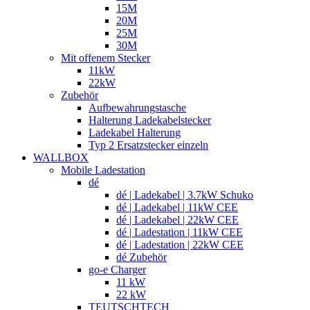
15M
20M
25M
30M
Mit offenem Stecker
11kW
22kW
Zubehör
Aufbewahrungstasche
Halterung Ladekabelstecker
Ladekabel Halterung
Typ 2 Ersatzstecker einzeln
WALLBOX
Mobile Ladestation
dé
dé | Ladekabel | 3.7kW Schuko
dé | Ladekabel | 11kW CEE
dé | Ladekabel | 22kW CEE
dé | Ladestation | 11kW CEE
dé | Ladestation | 22kW CEE
dé Zubehör
go-e Charger
11 kW
22 kW
TEUTSCHTECH