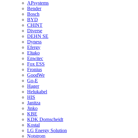
APsystems
Bender
Bosch
BYD
CHINT
Diverse
DEHN SE
Dyness
Efergy
Eltako
Enwitec
Fox ESS
Fronius
GoodWe
Go-E
Hager
Helukabel
HIS
Janitza
Jinko
KBE
KDK Dornscheidt
Kostal
LG Energy Solution
Notstrom