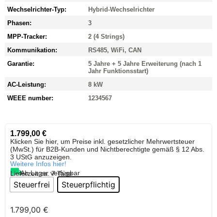
Wechselrichter-Typ:
Hybrid-Wechselrichter
Phasen:
3
MPP-Tracker:
2 (4 Strings)
Kommunikation:
RS485, WiFi, CAN
Garantie:
5 Jahre + 5 Jahre Erweiterung (nach 1
Jahr Funktionsstart)
AC-Leistung:
8 kW
WEEE number:
1234567
1.799,00
€
Klicken Sie hier, um Preise inkl. gesetzlicher Mehrwertsteuer
(MwSt.) für B2B-Kunden und Nichtberechtigte gemäß § 12 Abs.
3 UStG anzuzeigen.
Weitere Infos hier!
Ab Lager verfügbar
Lieferzeit:
ca. 7 Tage
Steuerfrei
Steuerpflichtig
1.799,00
€