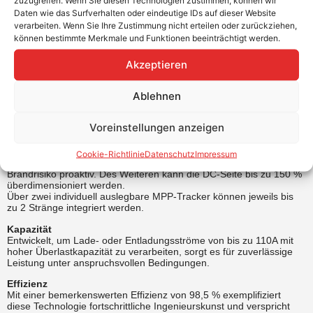
Daten wie das Surfverhalten oder eindeutige IDs auf dieser Website
verarbeiten. Wenn Sie Ihre Zustimmung nicht erteilen oder zurückziehen,
Downloads
können bestimmte Merkmale und Funktionen beeinträchtigt werden.
Akzeptieren
Ablehnen
3-Phasen Hybrid Wechselrichter
Voreinstellungen anzeigen
WECO bringt mit der H-ESY Serie einen 3-phasigen PV-
Wechselrichter mit 6 kW AC-Leistung auf den Markt. Im
Wechselrichter ist die Lichtbogenschutzfunktion (AFCI) integriert.
Cookie-Richtlinie
Datenschutz
Impressum
Die Funktion erkennt frühzeitig DC-Lichtbögen und reduziert das
Brandrisiko proaktiv. Des Weiteren kann die DC-Seite bis zu 150 %
überdimensioniert werden.
Über zwei individuell auslegbare MPP-Tracker können jeweils bis
zu 2 Stränge integriert werden.
Kapazität
Entwickelt, um Lade- oder Entladungsströme von bis zu 110A mit
hoher Überlastkapazität zu verarbeiten, sorgt es für zuverlässige
Leistung unter anspruchsvollen Bedingungen.
Effizienz
Mit einer bemerkenswerten Effizienz von 98,5 % exemplifiziert
diese Technologie fortschrittliche Ingenieurskunst und verspricht