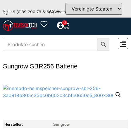
+49 (0)89 200 73 616
WhatsApp
info@teutschtech.com
0
ZUBEH
Sungrow SBR256 Batterie
Hersteller:
Sungrow