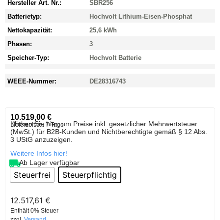
Hersteller Art. Nr.:
SBR256
Batterietyp:
Hochvolt Lithium-Eisen-Phosphat
Nettokapazität:
25,6 kWh
Phasen:
3
Speicher-Typ:
Hochvolt Batterie
WEEE-Nummer:
DE28316743
10.519,00
€
Klicken Sie hier, um Preise inkl. gesetzlicher Mehrwertsteuer
Lieferzeit:
ca. 7 Tage
(MwSt.) für B2B-Kunden und Nichtberechtigte gemäß § 12 Abs.
3 UStG anzuzeigen.
Weitere Infos hier!
Ab Lager verfügbar
Steuerfrei
Steuerpflichtig
12.517,61
€
Enthält 0% Steuer
zzgl.
Versand