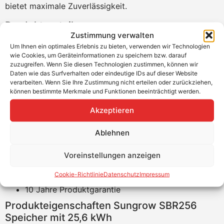
bietet maximale Zuverlässigkeit.
Produktvorteile
Zustimmung verwalten
Permanenter 30 A Lade- und Entladestrom
Um Ihnen ein optimales Erlebnis zu bieten, verwenden wir Technologien
wie Cookies, um Geräteinformationen zu speichern bzw. darauf
möglich
zuzugreifen. Wenn Sie diesen Technologien zustimmen, können wir
Über die gesamte Lebensdauer erweiterbar auf bis
Daten wie das Surfverhalten oder eindeutige IDs auf dieser Website
zu 8 Module je Einheit
verarbeiten. Wenn Sie Ihre Zustimmung nicht erteilen oder zurückziehen,
können bestimmte Merkmale und Funktionen beeinträchtigt werden.
Zertifiziertes Mehrstufiges Schutzkonzept u.a.
VDE 2510-50
Akzeptieren
Durch geringes Gewicht und kompaktes Design,
Installation durch nur 1 Person möglich
Ablehnen
Plug an Play zwischen den einzelnen
Batteriemodulen
Voreinstellungen anzeigen
Leistungsstarke Not-/Ersatzstrom- und Off-Grid-
Cookie-Richtlinie
Datenschutz
Impressum
Funktionalität
10 Jahre Produktgarantie
Produkteigenschaften Sungrow SBR256
Speicher mit 25,6 kWh