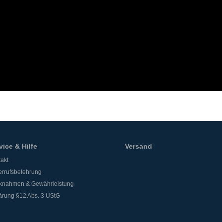
vice & Hilfe
Versand
akt
rrufsbelehrung
knahmen & Gewährleistung
ärung §12 Abs. 3 UStG