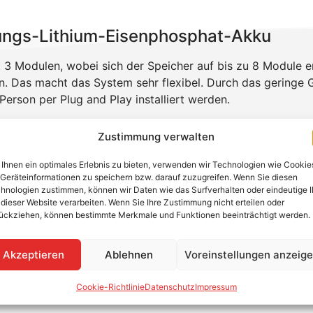
ngs-Lithium-Eisenphosphat-Akku
 3 Modulen, wobei sich der Speicher auf bis zu 8 Module e
n. Das macht das System sehr flexibel. Durch das geringe
erson per Plug and Play installiert werden.
kennt den Batteriespeicher nach der Installation und inte
Zustimmung verwalten
rnster Lastregelung und einer Umschaltzeit von unter 20 
Ihnen ein optimales Erlebnis zu bieten, verwenden wir Technologien wie Cookie
Geräteinformationen zu speichern bzw. darauf zuzugreifen. Wenn Sie diesen
hnologien zustimmen, können wir Daten wie das Surfverhalten oder eindeutige 
rom möglich
 dieser Website verarbeiten. Wenn Sie Ihre Zustimmung nicht erteilen oder
ar auf bis zu 8 Module je Einheit
ückziehen, können bestimmte Merkmale und Funktionen beeinträchtigt werden.
ept u.a. VDE 2510-50
esign, Installation durch nur 1 Person möglich
Akzeptieren
Ablehnen
Voreinstellungen anzeig
tteriemodulen
ff-Grid-Funktionalität
Cookie-Richtlinie
Datenschutz
Impressum