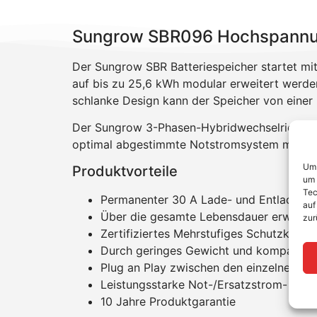
Sungrow SBR096 Hochspannu
Der Sungrow SBR Batteriespeicher startet mit
auf bis zu 25,6 kWh modular erweitert werde
schlanke Design kann der Speicher von einer P
Der Sungrow 3-Phasen-Hybridwechselrichter er
optimal abgestimmte Notstromsystem mit mode
Um 
Produktvorteile
um 
Tec
Permanenter 30 A Lade- und Entladest
auf
Über die gesamte Lebensdauer erweiterb
zur
Zertifiziertes Mehrstufiges Schutzkonz
Durch geringes Gewicht und kompaktes D
Plug an Play zwischen den einzelnen Ba
Leistungsstarke Not-/Ersatzstrom- und O
10 Jahre Produktgarantie