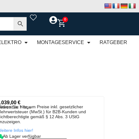
0
ELEKTRO
MONTAGESERVICE
RATGEBER
.039,00
€
licken Sie hier, um Preise inkl. gesetzlicher
ieferzeit:
ca. 7 Tage
ehrwertsteuer (MwSt.) für B2B-Kunden und
ichtberechtigte gemäß § 12 Abs. 3 UStG
nzuzeigen.
eitere Infos hier!
Ab Lager verfügbar