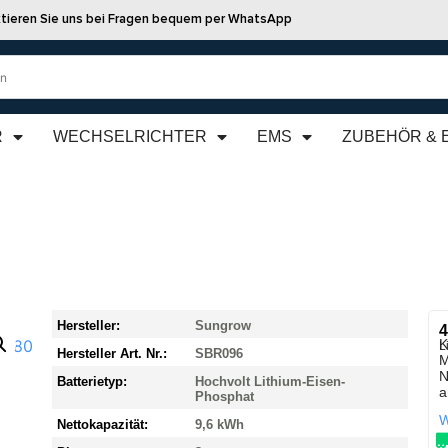
tieren Sie uns bei Fragen bequem per WhatsApp
R
WECHSELRICHTER
EMS
ZUBEHÖR & 
Hersteller:
Sungrow
4
K
L
Hersteller Art. Nr.:
SBR096
M
N
Batterietyp:
Hochvolt Lithium-Eisen-
a
Phosphat
W
Nettokapazität:
9,6 kWh