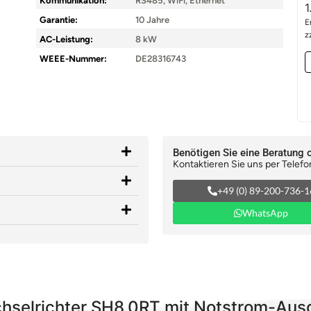
Kommunikation:
RS485, WiFi, Ethernet
1
Garantie:
10 Jahre
E
z
AC-Leistung:
8 kW
WEEE-Nummer:
DE28316743
Benötigen Sie eine Beratung 
Kontaktieren Sie uns per Telefo
+49 (0) 89-200-736-1
WhatsApp
hselrichter SH8.0RT mit Notstrom-Au