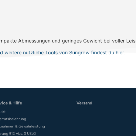
ompakte Abmessungen und geringes Gewicht bei voller Leistun
d weitere nützliche Tools von Sungrow findest du hier.
vice & Hilfe
Versand
takt
errufsbelehrung
knahmen & Gewährleistung
ärung §12 Abs. 3 UStG