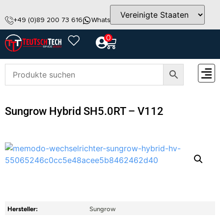
+49 (0)89 200 73 616
WhatsApp
info@teutschtech.com
0
ZUBEH
Sungrow Hybrid SH5.0RT – V112
Hersteller:
Sungrow