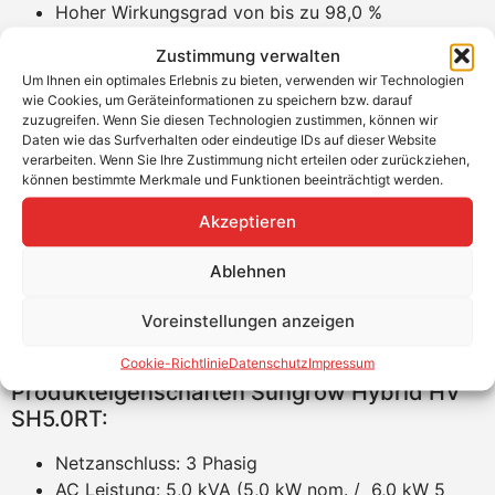
Hoher Wirkungsgrad von bis zu 98,0 %
Natürliche Konvektion
Zustimmung verwalten
AC + DC Überspannungsschutz 2 integriert
Um Ihnen ein optimales Erlebnis zu bieten, verwenden wir Technologien
externe Anschlüsse, kein Öffnen des
wie Cookies, um Geräteinformationen zu speichern bzw. darauf
Wechselrichters nötig
zuzugreifen. Wenn Sie diesen Technologien zustimmen, können wir
Daten wie das Surfverhalten oder eindeutige IDs auf dieser Website
integrierte Wasserwaage
verarbeiten. Wenn Sie Ihre Zustimmung nicht erteilen oder zurückziehen,
SG-Ready Kontakt vorhanden (zur Ansteuerung
können bestimmte Merkmale und Funktionen beeinträchtigt werden.
z.B. Wärmepumpe)
Akzeptieren
Geräuschemission 30dB (A)
Anwendungen:
Ablehnen
Betrieb ohne Batterie als reiner Wechselrichter
Voreinstellungen anzeigen
DC Betrieb mit PV und Batterie
AC Betrieb ohne PV und mit Batterie
Cookie-Richtlinie
Datenschutz
Impressum
Produkteigenschaften Sungrow Hybrid HV
SH5.0RT:
Netzanschluss: 3 Phasig
AC Leistung: 5,0 kVA (5,0 kW nom. / 6,0 kW 5