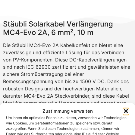
Stäubli Solarkabel Verlängerung
MC4-Evo 2A, 6 mm², 10 m
Die Stäubli MC4-Evo 2A Kabelkonfektion bietet eine
zuverlässige und effiziente Lösung für das Verbinden
von PV-Komponenten. Diese DC-Kabelverlängerungen
sind nach IEC 62930 zertifiziert und gewährleisten eine
sichere Stromübertragung bei einer
Bemessungsspannung von bis zu 1500 V DC. Dank des
robusten Designs und der hochwertigen Materialien,
darunter MC4-Evo 2A Steckverbinder, sind diese Kabel
ideal für anspruchsvolle Umgebungen und garantieren
eine lange Lebensdauer.
Zustimmung verwalten
Um Ihnen ein optimales Erlebnis zu bieten, verwenden wir Technologien
Verschiedenen Längen (2 m, 5 m & 10 m) und
wie Cookies, um Geräteinformationen zu speichern bzw. darauf
Querschnitte (4 mm² & 6 mm²) bei Teutschtech!
zuzugreifen. Wenn Sie diesen Technologien zustimmen, können wir
Daten wie das Surfverhalten oder eindeutige IDs auf dieser Website