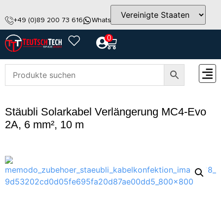
+49 (0)89 200 73 616
WhatsApp
info@teutschtech.com
0
ZUBEH
Stäubli Solarkabel Verlängerung MC4-Evo
2A, 6 mm², 10 m