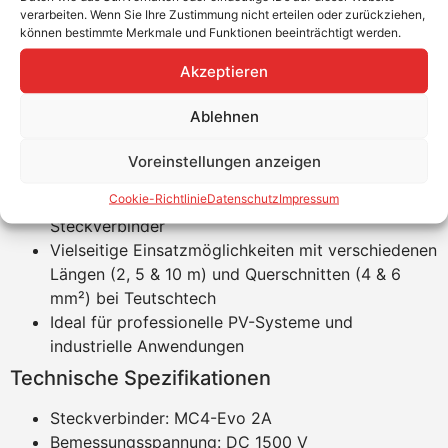
Produktvorteile
verarbeiten. Wenn Sie Ihre Zustimmung nicht erteilen oder zurückziehen,
können bestimmte Merkmale und Funktionen beeinträchtigt werden.
Zertifiziert nach IEC 62930 für maximale
Akzeptieren
Sicherheit
Geeignet für Bemessungsspannungen bis zu 1500
Ablehnen
V DC
Robuste Bauweise für extreme Temperaturen (-40
Voreinstellungen anzeigen
°C bis +85 °C)
Cookie-Richtlinie
Datenschutz
Impressum
Hohe Zuverlässigkeit dank original Stäubli-
Steckverbinder
Vielseitige Einsatzmöglichkeiten mit verschiedenen
Längen (2, 5 & 10 m) und Querschnitten (4 & 6
mm²) bei Teutschtech
Ideal für professionelle PV-Systeme und
industrielle Anwendungen
Technische Spezifikationen
Steckverbinder: MC4-Evo 2A
Bemessungsspannung: DC 1500 V